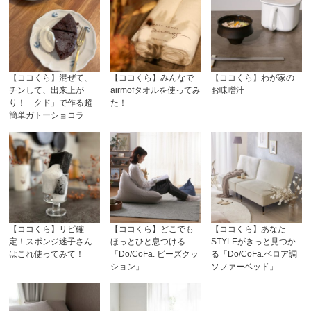
【ココくら】混ぜて、
【ココくら】みんなで
【ココくら】わが家の
チンして、出来上が
airmofタオルを使ってみ
お味噌汁
り！「クド」で作る超
た！
簡単ガトーショコラ
【ココくら】リピ確
【ココくら】どこでも
【ココくら】あなた
定！スポンジ迷子さん
ほっとひと息つける
STYLEがきっと見つか
はこれ使ってみて！
「Do/CoFa. ビーズクッ
る「Do/CoFa.ベロア調
ション」
ソファーベッド」