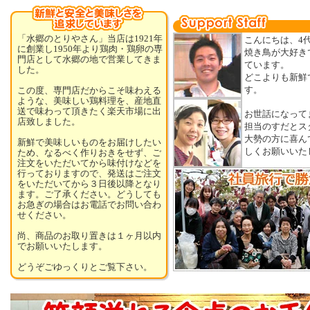
「水郷のとりやさん」当店は1921年
こんにちは、4
に創業し1950年より鶏肉・鶏卵の専
焼き鳥が大好き
門店として水郷の地で営業してきま
ています。
した。
どこよりも新鮮
す。
この度、専門店だからこそ味わえる
ような、美味しい鶏料理を、産地直
送で味わって頂きたく楽天市場に出
お世話になって
店致しました。
担当のすだとス
大勢の方に喜ん
新鮮で美味しいものをお届けしたい
しくお願いいた
ため、なるべく作りおきをせず、ご
注文をいただいてから味付けなどを
行っておりますので、発送はご注文
をいただいてから３日後以降となり
ます。ご了承ください。どうしても
お急ぎの場合はお電話でお問い合わ
せください。
尚、商品のお取り置きは１ヶ月以内
でお願いいたします。
どうぞごゆっくりとご覧下さい。