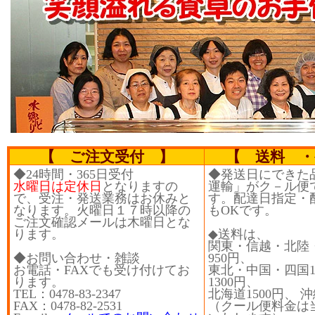
【 ご注文受付 】
【 送料 ・
◆24時間・365日受付
◆発送日にできた
水曜日は定休日
となりますの
運輸」がク－ル便
で、受注・発送業務はお休みと
す。配達日指定・
なります。火曜日１７時以降の
もOKです。
ご注文確認メールは木曜日とな
ります。
◆送料は、
関東・信越・北陸
◆お問い合わせ・雑談
950円、
お電話・FAXでも受け付けてお
東北・中国・四国10
ります。
1300円、
TEL：0478-83-2347
北海道1500円、 沖
FAX：0478-82-2531
（クール便料金は