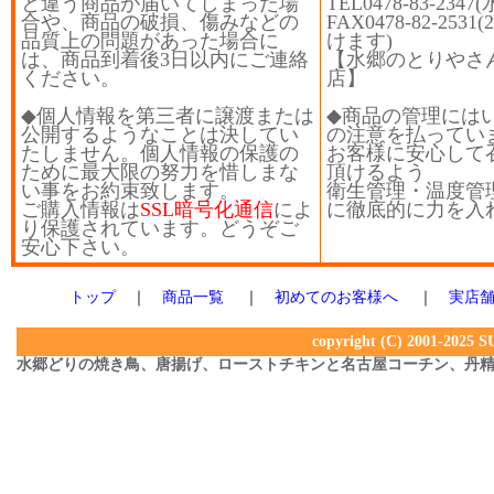
と違う商品が届いてしまった場
TEL0478-83-23
合や、商品の破損、傷みなどの
FAX0478-82-25
品質上の問題があった場合に
けます)
は、商品到着後3日以内にご連絡
【水郷のとりやさ
ください。
店】
◆個人情報を第三者に譲渡または
◆商品の管理には
公開するようなことは決してい
の注意を払ってい
たしません。個人情報の保護の
お客様に安心して
ために最大限の努力を惜しまな
頂けるよう
い事をお約束致します。
衛生管理・温度管
ご購入情報は
SSL暗号化通信
によ
に徹底的に力を入
り保護されています。どうぞご
安心下さい。
トップ
｜
商品一覧
｜
初めてのお客様へ
｜
実店
copyright (C) 2001-2025 S
水郷どりの焼き鳥、唐揚げ、ローストチキンと名古屋コーチン、丹