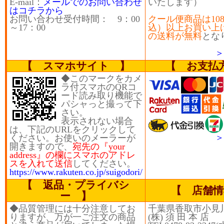
E-mail：
メールでのお問い合わせ
いたします）
はコチラから
お問い合わせ受付時間： 9：00
クール便商品は108
～17：00
込）以上お買い上
の送料が無料
とな
＞
【 スマホサイト 】
【 お支払
◆このマークをカメ
ラ付スマホのQRコ
ード読み取り機能で
パシャっと撮って下
さい。
表示されない場合
は、下記のURLをクリックして
＞
ください。お使いのメーラーが
開きますので、
宛先の『your
address』の欄にスマホのアドレ
スを入れて送信
してください。
https://www.rakuten.co.jp/suigodori/
【 返品・プライバシ
【 店舗情
ー 】
◆品質管理には十分注意してお
千葉県香取市小見川
りますが、万が一ご注文の商品
(株) 須 田 本 店