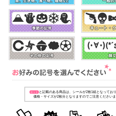
と記載のある商品は、シールが2枚1組となってお
セット
価格・サイズが2枚分となりますのでご注意ください