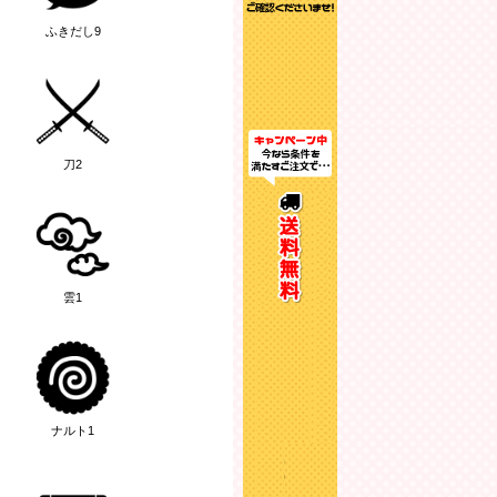
ふきだし9
刀2
雲1
ナルト1