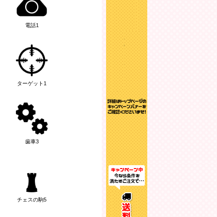
電話1
ターゲット1
歯車3
チェスの駒5