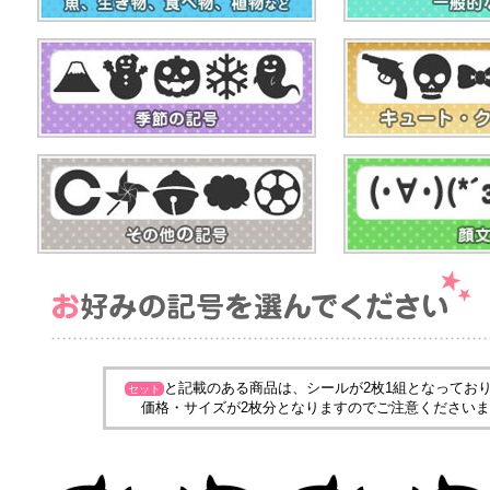
と記載のある商品は、シールが2枚1組となってお
セット
価格・サイズが2枚分となりますのでご注意ください