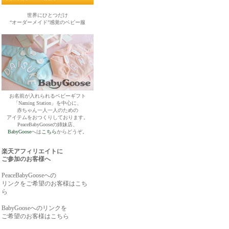
世界にひとつだけ
“オーダーメイド”感覚のベビー服
お名前が入れられるベビーギフト
「Naming Station」を中心に、
赤ちゃん一人一人のための
アイテムをおつくりしております。
PeaceBabyGooseの姉妹店、
BabyGoose
へは
こちら
からどうぞ。
楽天アフィリエイトに
ご参加のお客様へ
PeaceBabyGooseへの
リンクをご希望のお客様はこち
ら
BabyGooseへのリンクを
ご希望のお客様はこちら