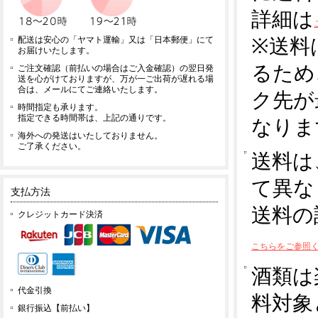
詳細は
※送料
配送は安心の「ヤマト運輸」又は「日本郵便」にて
お届けいたします。
るため
ご注文確認（前払いの場合はご入金確認）の翌日発
送を心がけておりますが、万が一ご出荷が遅れる場
合は、メールにてご連絡いたします。
ク先が
時間指定も承ります。
指定できる時間帯は、上記の通りです。
なりま
海外への発送はいたしておりません。
ご了承ください。
送料は
て異な
支払方法
送料の
クレジットカード決済
こちらをご参照
酒類は
代金引換
料対象
銀行振込【前払い】