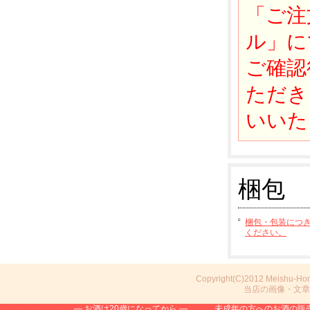
「ご注
ル」に
ご確認
ただき
いいた
梱包
梱包・包装につ
ください。
Copyright(C)2012 Meishu-Ho
当店の画像・文章
― お酒は20歳になってから ― 未成年の方へのお酒の販