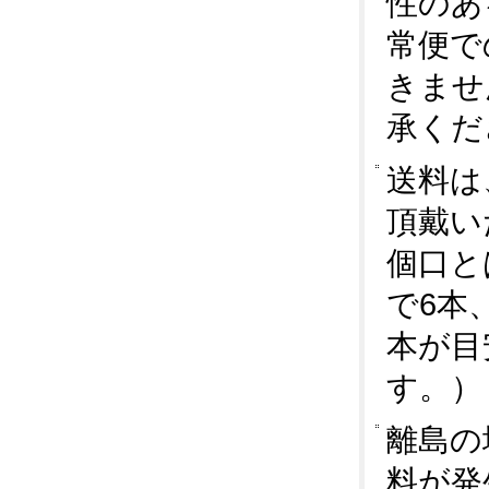
性のあ
常便で
きませ
承くだ
送料は
頂戴い
個口とは
で6本、
本が目
す。）
離島の
料が発