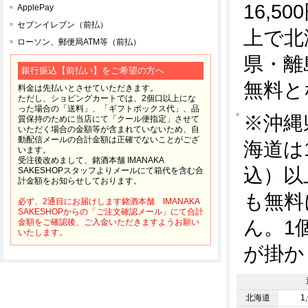
16,5
ApplePay
セブンイレブン（前払）
上で北
ローソン、郵便局ATM等（前払）
県・離
銀行振込【前払い】をご希望の方へ
無料と
料金は先払いとさせていただきます。
ただし、ショピングカートでは、2個口以上にな
った場合の「送料」、「ギフトボックス代」、品
※沖縄
質保持のために当店にて「クール便指定」させて
いただく場合の金額等が含まれていないため、自
動配信メールの合計金額は正確でないことがござ
海道は1
います。
受注後改めまして、銘酒本舗 IMANAKA
込）以
SAKESHOPスタッフよりメールにて箱代を含む合
計金額をお知らせしております。
も無料
必ず、2通目にお届けします銘酒本舗 IMANAKA
SAKESHOPからの「ご注文確認メール」にて合計
ん。1
金額をご確認後、ご入金いただきますようお願い
いたします。
が掛か
北海道
1