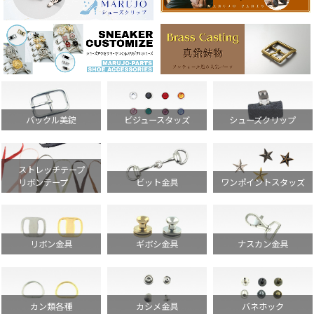
バックル美錠
ビジュースタッズ
シューズクリップ
ストレッチテープ
ビット金具
ワンポイントスタッズ
リボンテープ
リボン金具
ギボシ金具
ナスカン金具
カン類各種
カシメ金具
バネホック