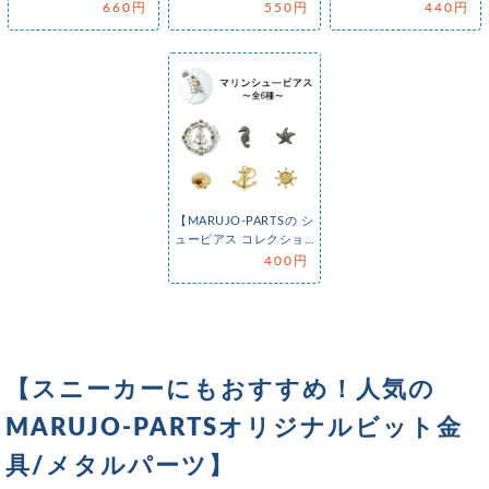
カー ラウンド シューピ
カー シューピアス 2個
No.1】デザインいろ…
660円
550円
440円
アス 1…
セット（…
【MARUJO-PARTSの シ
ューピアス コレクショ
ン No.2】マリンモ…
400円
【スニーカーにもおすすめ！人気の
MARUJO-PARTSオリジナルビット金
具/メタルパーツ】