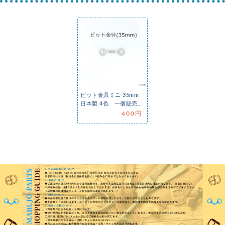
ビット金具ミニ 35mm
日本製 4色 一個販売
(H-2591) ビットロー…
400円