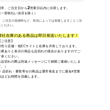
2
通常、ご注文日から
営業日以内に出荷します。
（一部前払い決済を除く）
ご注文の混雑時など、状況によっては前後しますことご注
意ください。
弊社在庫のある商品は即日発送いたします！
【ご注意】
卸売り店舗・他ECサイトと在庫を共有しております。
在庫ありと表示の商品も品切れの場合がありますのでご
了承ください。
（品切れの際は別途メッセージにて納期ご連絡いたしま
す。）
※ 品切れ・要取寄せの商品は通常発送までに最短4営業
日ほどお時間を頂戴します。