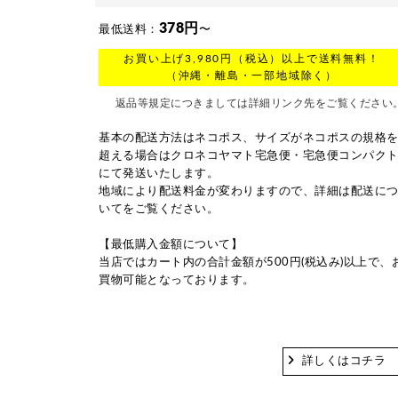
378円
最低送料：
〜
お買い上げ3,980円（税込）以上で送料無料！
（沖縄・離島・一部地域除く）
返品等規定につきましては詳細リンク先をご覧ください
基本の配送方法はネコポス、サイズがネコポスの規格
超える場合はクロネコヤマト宅急便・宅急便コンパク
にて発送いたします。
地域により配送料金が変わりますので、詳細は
配送に
いて
をご覧ください。
【最低購入金額について】
当店ではカート内の合計金額が500円(税込み)以上で、
買物可能となっております。
詳しくはコチラ