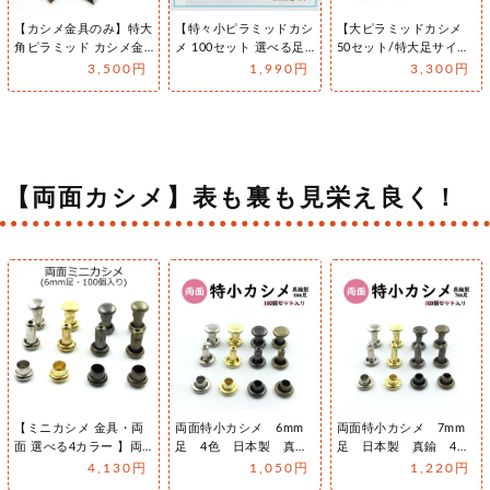
【カシメ金具のみ】特大
【特々小ピラミッドカシ
【大ピラミッドカシメ
角ピラミッド カシメ金
メ 100セット 選べる足
50セット/特大足サイズ
具 9x8ミリ足 50個セッ
サイズ3種類/カラー5
直径12ｍｍ×足の長さ
3,500円
1,990円
3,300円
ト販…
色/打…
7mm】…
【両面カシメ】表も裏も見栄え良く！
【ミニカシメ 金具・両
両面特小カシメ 6mm
両面特小カシメ 7mm
面 選べる4カラー 】両
足 4色 日本製 真
足 日本製 真鍮 4
面ミニカシメ 直径
鍮 100個セット販売
色 100個セット販売
4,130円
1,050円
1,220円
3.5mm…
（両面特小足）
（特小足）