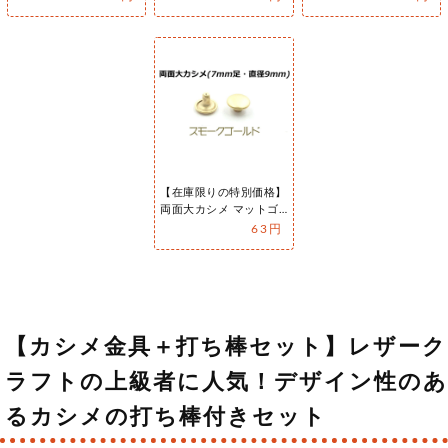
ド）6mm…
ッケル）6…
ー）7mm…
【在庫限りの特別価格】
両面大カシメ マットゴ
ールド（スモークゴール
63円
ド）7mm…
【カシメ金具＋打ち棒セット】レザーク
ラフトの上級者に人気！デザイン性のあ
るカシメの打ち棒付きセット