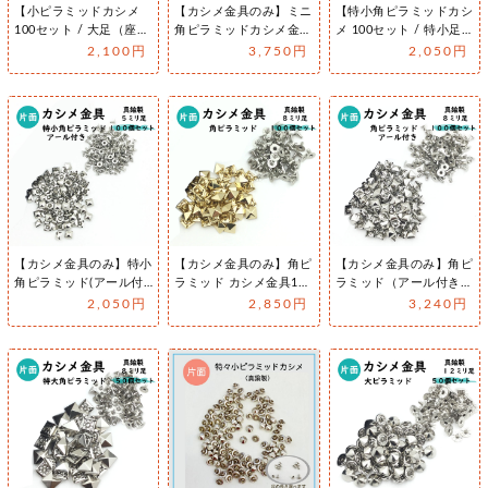
【小ピラミッドカシメ
【カシメ金具のみ】ミニ
【特小角ピラミッドカシ
100セット / 大足（座
角ピラミッドカシメ金具
メ 100セット / 特小足
大）足の長さ 8mm】日
（頭径4.2x4.2mm） ※
（足の長さ 5mm）】
2,100円
3,750円
2,050円
本製…
選…
日…
【カシメ金具のみ】特小
【カシメ金具のみ】角ピ
【カシメ金具のみ】角ピ
角ピラミッド(アール付
ラミッド カシメ金具100
ラミッド（アール付き）
き)カシメ金具100個 5x5
個 9x8ミリ足セット販売
カシメ金具100個 9x8ミ
2,050円
2,850円
3,240円
ミ…
…
リ足…