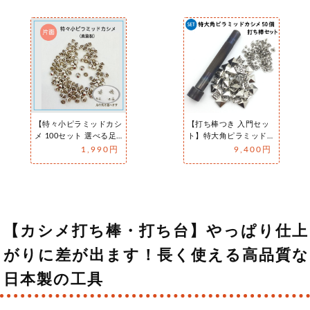
【特々小ピラミッドカシ
【打ち棒つき 入門セッ
メ 100セット 選べる足
ト】特大角ピラミッド
サイズ3種類/カラー5
打ち棒セット カシメ金
1,990円
9,400円
色/打…
具 9x8…
【カシメ打ち棒・打ち台】やっぱり仕上
がりに差が出ます！長く使える高品質な
日本製の工具