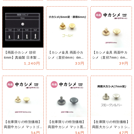
【両面小カシメ 頭径
【カシメ金具 両面小カ
【カシメ金具 両面中カ
6mm】真鍮製 日本製 選
シメ（直径6mm）6mm
シメ（直径7mm）6mm
べるカラー4色 選べる足
足付き】飾りカシメ
足付き】飾りカシメ
1,240円
33円
39円
長4サ…
（本金メッ…
（本金メッ…
【在庫限りの特別価格】
【在庫限りの特別価格】
【在庫限りの特別価格】
両面中カシメ マットゴ
両面中カシメ マット黒
両面大カシメ マットシ
ールド（スモークゴール
ニッケル（スモーク黒ニ
ルバー（スモークシルバ
56円
56円
47円