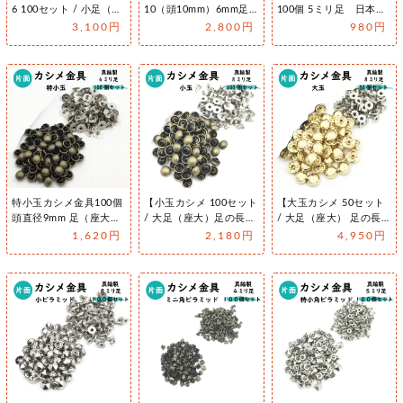
6 100セット / 小足（座
10（頭10mm）6mm足
100個 5ミリ足 日本
大）足の長さ 6…
付属の100個セット…
製 セット販売 レザー
3,100円
2,800円
980円
クラフト金具 基本金具
特小玉カシメ金具100個
【小玉カシメ 100セット
【大玉カシメ 50セット
頭直径9mm 足（座大）
/ 大足（座大）足の長さ
/ 大足（座大） 足の長
直径9×6mm 打ち棒 日…
8mm】日本製 真鍮製 ※
さ 8mm】日本製 真鍮製
1,620円
2,180円
4,950円
専用工具別売り
※専用工具別売り