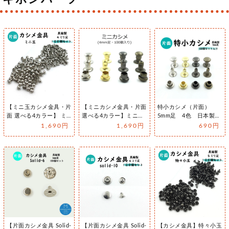
【ミニ玉カシメ金具・片
【ミニカシメ金具・片面
特小カシメ（片面）
面 選べる4カラー】 ミ
選べる4カラー】ミニカ
5mm足 4色 日本製
ニ玉カシメ 頭直径
シメ 直径3.5mm (片面
真鍮 100個セット販売
1,690円
1,690円
690円
3.6mm/…
ミ…
【片面カシメ金具 Solid-
【片面カシメ金具 Solid-
【カシメ金具】特々小玉