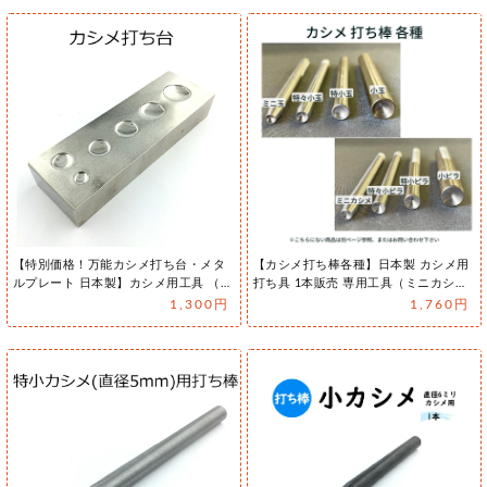
【特別価格！万能カシメ打ち台・メタ
【カシメ打ち棒各種】日本製 カシメ用
ルプレート 日本製】カシメ用工具 （レ
打ち具 1本販売 専用工具（ミニカシ
ザー…
メ…
1,300円
1,760円