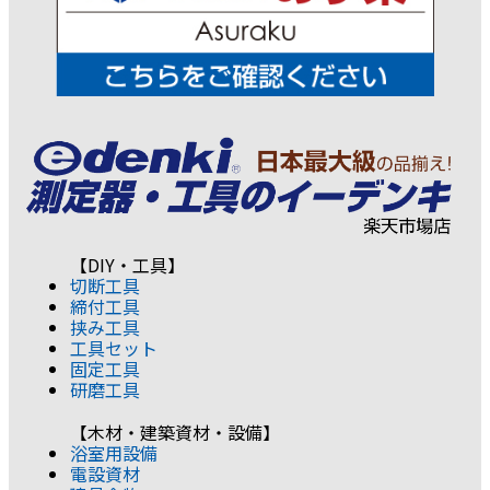
【DIY・工具】
切断工具
締付工具
挟み工具
工具セット
固定工具
研磨工具
【木材・建築資材・設備】
浴室用設備
電設資材