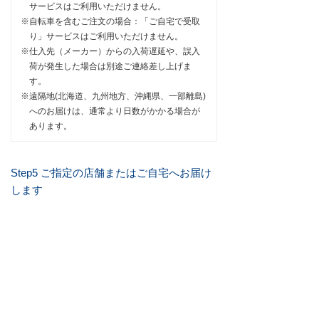
サービスはご利用いただけません。
※自転車を含むご注文の場合：「ご自宅で受取
り」サービスはご利用いただけません。
※仕入先（メーカー）からの入荷遅延や、誤入
荷が発生した場合は別途ご連絡差し上げま
す。
※遠隔地(北海道、九州地方、沖縄県、一部離島)
へのお届けは、通常より日数がかかる場合が
あります。
Step5 ご指定の店舗またはご⾃宅へお届け
します
●ご自宅で受取り
ご登録の配送先にご注文商品をお届けいたします。発
送完了後、送り状番号などを記載したメールをお送り
いたします。
●お店で受取り
お渡し準備完了後、メールでご連絡いたしますので、
送信日より1週間以内にご来店ください。