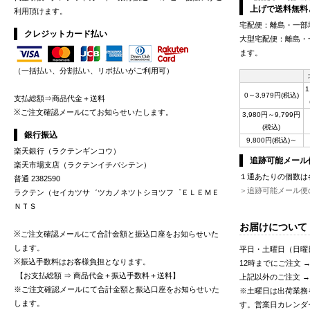
上げで送料無料
利用頂けます。
宅配便：離島・一部
クレジットカード払い
大型宅配便：離島・
ます。
（一括払い、分割払い、リボ払いがご利用可）
1
0～3,979円(税込)
支払総額⇒商品代金＋送料
※ご注文確認メールにてお知らせいたします。
3,980円～9,799円
(税込)
銀行振込
9,800円(税込)～
楽天銀行（ラクテンギンコウ）
追跡可能メール便：
楽天市場支店（ラクテンイチバシテン）
１通あたりの個数は
普通 2382590
＞追跡可能メール便
ラクテン（セイカツサ゛ツカノネツトシヨツフ゜ＥＬＥＭＥ
ＮＴＳ
お届けについて
※ご注文確認メールにて合計金額と振込口座をお知らせいた
します。
平日・土曜日（日曜
※振込手数料はお客様負担となります。
12時までにご注文 
【お支払総額 ⇒ 商品代金＋振込手数料＋送料】
上記以外のご注文 →
※ご注文確認メールにて合計金額と振込口座をお知らせいた
※土曜日は出荷業務
します。
す。営業日カレンダ