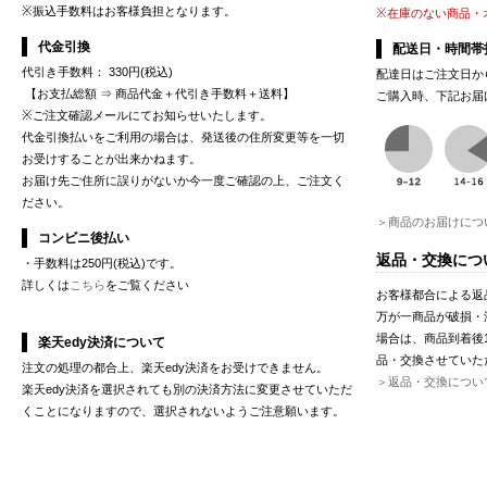
※振込手数料はお客様負担となります。
※在庫のない商品・
代金引換
配送日・時間帯
代引き手数料： 330円(税込)
配達日はご注文日か
【お支払総額 ⇒ 商品代金＋代引き手数料＋送料】
ご購入時、下記お届
※ご注文確認メールにてお知らせいたします。
代金引換払いをご利用の場合は、発送後の住所変更等を一切
お受けすることが出来かねます。
お届け先ご住所に誤りがないか今一度ご確認の上、ご注文く
ださい。
＞商品のお届けにつ
コンビニ後払い
返品・交換につ
・手数料は250円(税込)です。
詳しくは
こちら
をご覧ください
お客様都合による返
万が一商品が破損・
場合は、商品到着後
楽天edy決済について
品・交換させていた
注文の処理の都合上、楽天edy決済をお受けできません。
＞返品・交換につい
楽天edy決済を選択されても別の決済方法に変更させていただ
くことになりますので、選択されないようご注意願います。