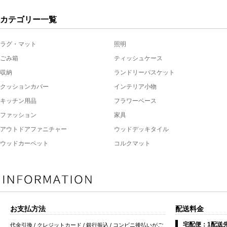
カテゴリー一覧
ラグ・マット
照明
ごみ箱
ティッシュケース
収納
ランドリーバスケット
クッションカバー
インテリア小物
キッチン用品
フラワーベース
ファッション
家具
アウトドアファニチャー
ウッドデッキタイル
ウッドカーペット
コルクマット
お支払方法
配送料金
宅配便：1配送先
代金引換 / クレジットカード / 銀行振込 / コンビニ後払いがご