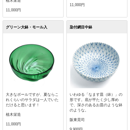
植木栄造
11,000円
11,000円
グリーン大鉢・モール入
染付網目中鉢
大きなボールですが、夏ならこ
いわゆる「なます皿（鉢）」の
れくらいのサラダは一人でいた
形です。底が平たく少し厚め
だけると思います！
で、深さのあるお皿のような鉢
のような。
植木栄造
阪東晃司
11,000円
9,900円