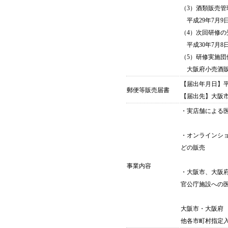
（3）酒類販売管
平成29年7月9
（4）次回研修の
平成30年7月8
（5）研修実施団
大阪府小売酒販
【届出年月日】平
郵便等販売届書
【届出先】大阪
・実店舗による医
・オンラインシ
どの販売
事業内容
・大阪市、大阪
官公庁施設への
大阪市・大阪府
他各市町村指定