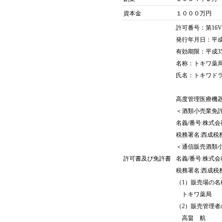
資本金
１０００万円
許可番号：第16V0
発行年月日：平成
有効期限：平成35
名称：トキワ薬
氏名：トキワド
高度管理医療機器
＜酒類小売業免
名義/番号:株式
税務署名:西成税
＜通信販売酒類
許可書及び免許書
名義/番号:株式
税務署名:西成税
（1）販売場の名
トキワ薬局
（2）販売管理者
高畠 航