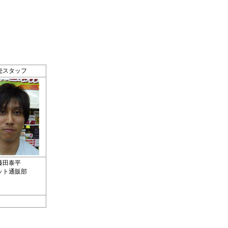
売スタッフ
藤田泰平
ット通販部