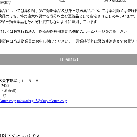
同上
第３類医薬品
用医薬品
薬品については薬剤師、第二類医薬品及び第三類医薬品については薬剤師又は登録
薬品のうち、特に注意を要する成分を含む医薬品として指定されたものをいいます
び第三類医薬品をそれぞれ混在しないように陳列しています。
くは独立行政法人 医薬品医療機器総合機構のホームページをご覧下さい。
内は当店従業員にお申し付けください。 営業時間外は緊急連絡先までお電話
【店舗情報】
西成区天下茶屋北１－５－８
-2456
ト通販部)
 航
kuten.co.jp,tokiwadrug_5@shop.rakuten.co.jp
は以下のとおりです。