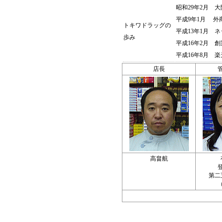
昭和29年2月 
平成9年1月 外
トキワドラッグの
平成13年1月 
歩み
平成16年2月 創
平成16年8月 
店長
高畠航
第二