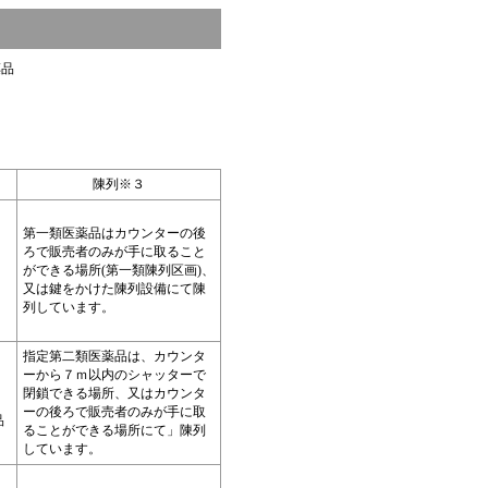
薬品
陳列※３
第一類医薬品はカウンターの後
ろで販売者のみが手に取ること
ができる場所(第一類陳列区画)、
又は鍵をかけた陳列設備にて陳
列しています。
指定第二類医薬品は、カウンタ
ーから７ｍ以内のシャッターで
閉鎖できる場所、又はカウンタ
ーの後ろで販売者のみが手に取
品
ることができる場所にて」陳列
しています。