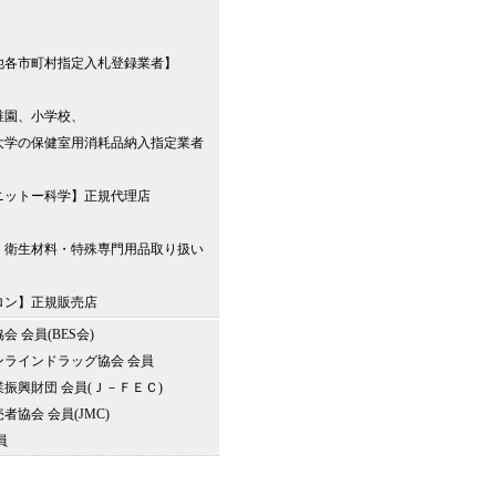
他各市町村指定入札登録業者】
稚園、小学校、
大学の保健室用消耗品納入指定業者
ニットー科学】正規代理店
・衛生材料・特殊専門用品取り扱い
ロン】正規販売店
 会員(BES会)
ラインドラッグ協会 会員
振興財団 会員(Ｊ－ＦＥＣ)
協会 会員(JMC)
員