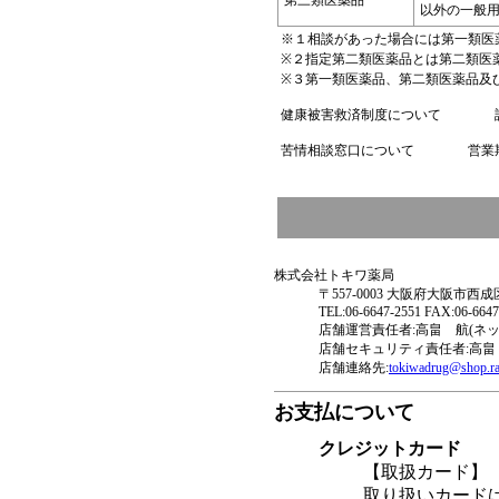
第三類医薬品
以外の一般
※１相談があった場合には第一類医
※２指定第二類医薬品とは第二類医
※３第一類医薬品、第二類医薬品及
健康被害救済制度について 詳し
苦情相談窓口について 営業期間
株式会社トキワ薬局
〒557-0003 大阪府大阪市
TEL:06-6647-2551 FAX:06-6647
店舗運営責任者:高畠 航(ネッ
店舗セキュリティ責任者:高畠
店舗連絡先:
tokiwadrug@shop.ra
お支払について
クレジットカード
【取扱カード】
取り扱いカード