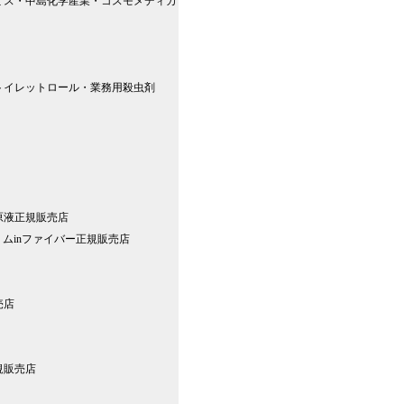
ミス・中島化学産業・コスモメディカ
トイレットロール・業務用殺虫剤
原液正規販売店
リムinファイバー正規販売店
売店
規販売店