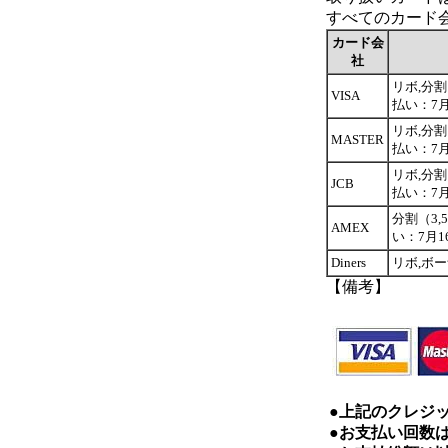
すべてのカード
カード会
社
リボ,分割（
VISA
払い：7月
リボ,分割（
MASTER
払い：7月
リボ,分割（
JCB
払い：7月
分割（3,5
AMEX
い：7月1
Diners
リボ,ボー
【備考】
●上記のクレジ
●お支払い回数