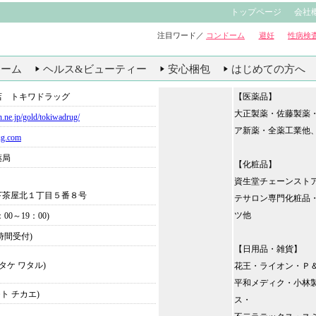
。
トップページ
会社
注目ワード／
コンドーム
避妊
性病検
ドーム
ヘルス&ビューティー
安心梱包
はじめての方へ
店 トキワドラッグ
【医薬品】
大正製薬・佐藤製薬
n.ne.jp/gold/tokiwadrug/
ア新薬・全薬工業他
ug.com
薬局
【化粧品】
資生堂チェーンスト
下茶屋北１丁目５番８号
テサロン専門化粧品
ツ他
10：00～19：00)
24時間受付)
【日用品・雑貨】
タケ ワタル)
花王・ライオン・Ｐ
平和メディク・小林
モト チカエ)
ス・