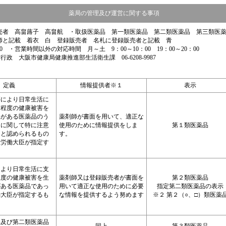
薬局の管理及び運営に関する事項
売者 高畠蕗子 高畠航 ・取扱医薬品 第一類医薬品 第二類医薬品 第三類医
師と記載 着衣 白 登録販売者 名札に登録販売者と記載 青
0 ・営業時間以外の対応時間 月～土 9：00～10：00 19：00～20：00
管轄行政 大阪市健康局健康推進部生活衛生課 06-6208-9987
定義
情報提供者※１
表示
等により日常生活に
す程度の健康被害を
れがある医薬品のう
薬剤師が書面を用いて、適正な
用に関して特に注意
使用のために情報提供をしま
第１類医薬品
ると認められるもの
す。
生労働大臣が指定す
により日常生活に支
程度の健康被害を生
薬剤師又は登録販売者が書面を
第２類医薬品
がある医薬品であっ
用いて適正な使用のために必要
指定第二類医薬品の表示
働大臣が指定するも
な情報を提供するよう努めます
※２ 第２（○、□）類医薬
品及び第二類医薬品