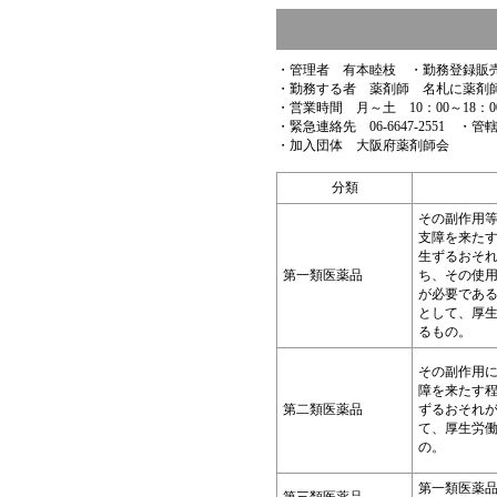
・管理者 有本睦枝 ・勤務登録販
・勤務する者 薬剤師 名札に薬剤
・営業時間 月～土 10：00～18：0
・緊急連絡先 06-6647-2551 ・
・加入団体 大阪府薬剤師会
分類
その副作用
支障を来た
生ずるおそ
第一類医薬品
ち、その使
が必要であ
として、厚
るもの。
その副作用
障を来たす
第二類医薬品
ずるおそれ
て、厚生労
の。
第一類医薬