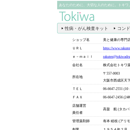
あなたのために、大切な人のために。トキワ
性病・がん検査キット
コン
ショップ名
美と健康の専門
ＵＲＬ
https://www.rakute
ｅ－ｍａｉｌ
rakuten@tokiwadr
会社名
株式会社トキワ
〒557-0003
所在地
大阪市西成区天
ＴＥＬ
06-6647-2551 (
ＦＡＸ
06-6647-2456 (
店舗運営
高畠 航 (タカバ
責任者
管理薬剤師
有本 睦枝 (アリ
創業
１９５４年２月