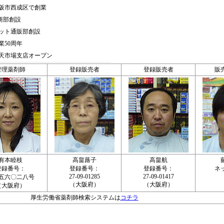
大阪市西成区で創業
商部創設
ネット通販部創設
業50周年
楽天市場支店オープン
管理薬剤師
登録販売者
登録販売者
販
有本睦枝
高畠蕗子
高畠航
登録番号：
登録番号：
登録番号：
ネ
27-09-01285
27-09-01417
五六〇二八号
（大阪府）
（大阪府）
（大阪府）
厚生労働省薬剤師検索システムは
コチラ