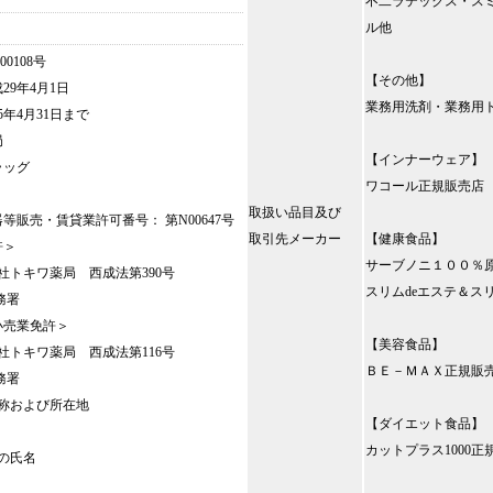
不二ラテックス・ス
ル他
0108号
【その他】
29年4月1日
業務用洗剤・業務用
年4月31日まで
局
【インナーウェア】
ラッグ
ワコール正規販売店
取扱い品目及び
等販売・賃貸業許可番号： 第N00647号
取引先メーカー
【健康食品】
許＞
サーブノニ１００％
会社トキワ薬局 西成法第390号
スリムdeエステ＆ス
務署
小売業免許＞
【美容食品】
会社トキワ薬局 西成法第116号
ＢＥ－ＭＡＸ正規販
務署
称および所在地
【ダイエット食品】
カットプラス1000正
の氏名