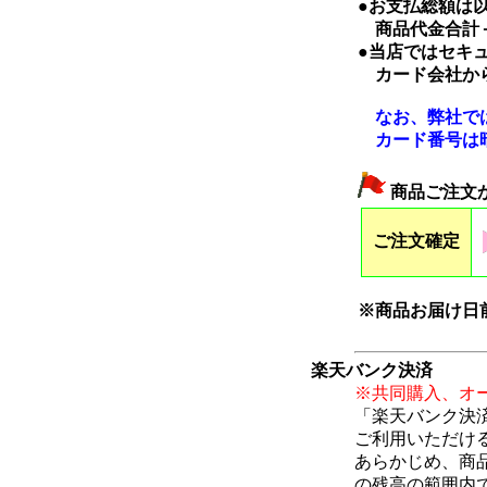
●お支払総額は
商品代金合計
●当店ではセキ
カード会社から
なお、弊社では
カード番号は暗
商品ご注文
ご注文確定
※商品お届け日
楽天バンク決済
※共同購入、オ
「楽天バンク決
ご利用いただけ
あらかじめ、商
の残高の範囲内