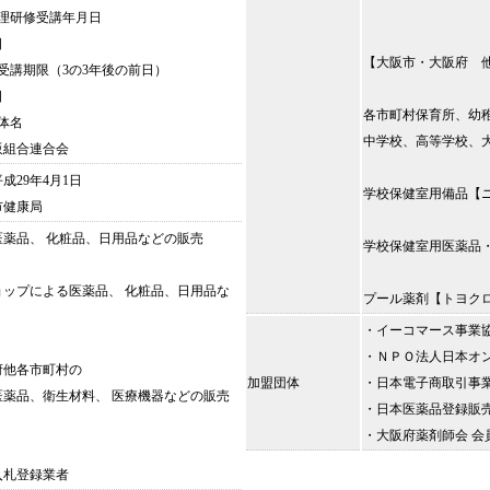
理研修受講年月日
日
【大阪市・大阪府 
受講期限（3の3年後の前日）
日
各市町村保育所、幼
体名
中学校、高等学校、
組合連合会
成29年4月1日
学校保健室用備品【
市健康局
薬品、 化粧品、日用品などの販売
学校保健室用医薬品
ョップによる医薬品、 化粧品、日用品な
プール薬剤【トヨク
・イーコマース事業協会
・ＮＰＯ法人日本オン
府他各市町村の
加盟団体
・日本電子商取引事業
医薬品、衛生材料、 医療機器などの販売
・日本医薬品登録販売者
・大阪府薬剤師会 会
入札登録業者