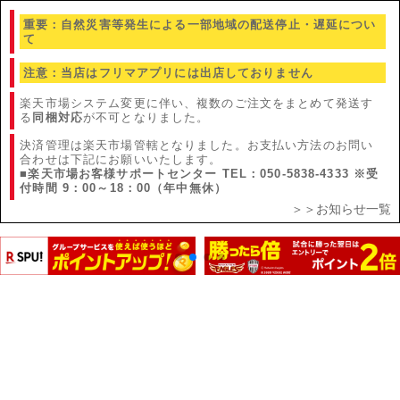
重要：
自然災害等発生による一部地域の配送停止・遅延につい
て
注意：
当店はフリマアプリには出店しておりません
楽天市場システム変更に伴い、複数のご注文をまとめて発送す
る
同梱対応
が不可となりました。
決済管理は楽天市場管轄となりました。お支払い方法のお問い
合わせは下記にお願いいたします。
■楽天市場お客様サポートセンター TEL：050-5838-4333 ※受
付時間 9：00～18：00（年中無休）
＞＞お知らせ一覧