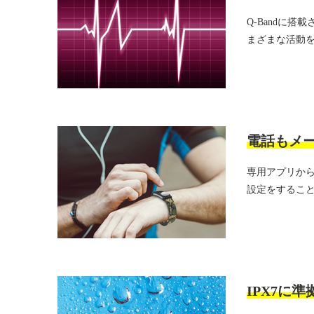
Q-Bandに
まざまな活動
電話もメ
専用アプリから携
設定をするこ
IPX7に