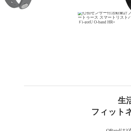
生
フィット
QBand