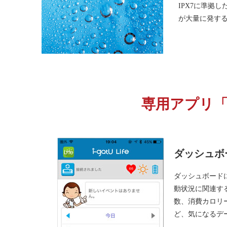
IPX7に準拠
が大量に発す
専用アプリ「i
ダッシュボ
ダッシュボードに
動状況に関連す
数、消費カロリ
ど、気になるデ