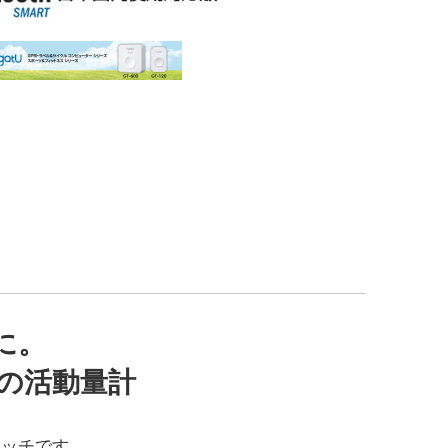
に。
の活動量計
オッチです。