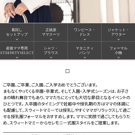
着回し
正統派
ワンピース・
ジャケット・
セットアップ
ママスーツ
ドレス
アウター
産後ママ専用
シャツ・
マタニティ
フォーマル
ETERNITY SELECT
ブラウス
パンツ
小物
ご卒園、ご卒業、ご入園、ご入学おめでとうございます。
まもなくやってくる卒園・卒業式、そして入園・入学式シーズンは、お子さ
まの晴れ舞台でもあり、ママたちにとっても大切な節目となるイベントの
ひとつです。
入卒園のタイミングで妊娠中や授乳期の方はママの体調に
も配慮して、スウィートマミーでは授乳しやすくママがリラックスして過ご
せる授乳服フォーマルをおすすめします。
ママに笑顔で過ごしてもらうた
め、スウィートマミーからセレモニー式服スタイルをご提案します。