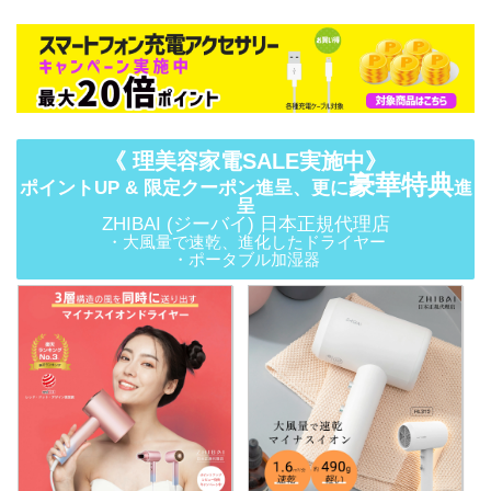
《 理美容家電SALE実施中》
豪華特典
ポイントUP & 限定クーポン進呈、更に
進
呈
ZHIBAI (ジーバイ) 日本正規代理店
・大風量で速乾、進化したドライヤー
・ポータブル加湿器