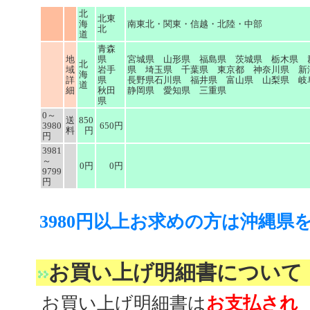
北
北東
海
南東北・関東・信越・北陸・中部
北
道
青森
地
県
宮城県 山形県 福島県 茨城県 栃木県 
北
域
岩手
県 埼玉県 千葉県 東京都 神奈川県 
海
詳
県
長野県石川県 福井県 富山県 山梨県 
道
細
秋田
静岡県 愛知県 三重県
県
0～
送
850
3980
650円
料
円
円
3981
～
0円
0円
9799
円
3980円以上お求めの方は沖縄県
お買い上げ明細書について
お買い上げ明細書は
お支払され