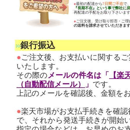
●
最初の配達から
7日間ご不在
で
『長期不在』という事で弊社に
再配達の手配をお取り下さいま
●
ご注文後、受け取り拒否・ご理
の送料を請求させていただきま
銀行振込
●
ご注文後、お支払いに関するご
いたします。
その際の
メールの件名は「
【楽
（自動配信メール）
」
です。
上記のメールを確認後、金額を
●
楽天市場がお支払手続きを確認
で、それから発送手続きが開始
指定の場合などは、お早めのお