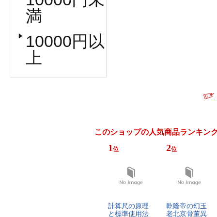
満
10000円以
上
このショップの人気商品ランキン
1
2
位
位
計​算​尺​の​原​理​
乾​隆​帝​の​幻​玉​ ​
と​標​準​使​用​法​
老​北​京​骨​董​異​