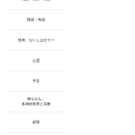
怪談・奇談
怪奇、ないしはホラー
心霊
予言
神も仏も。
多神的世界と宗教
妖怪