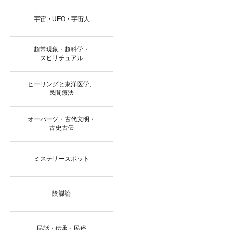
宇宙・UFO・宇宙人
超常現象・超科学・
スピリチュアル
ヒーリングと東洋医学、
民間療法
オーパーツ・古代文明・
古史古伝
ミステリースポット
陰謀論
民話・伝承・民俗