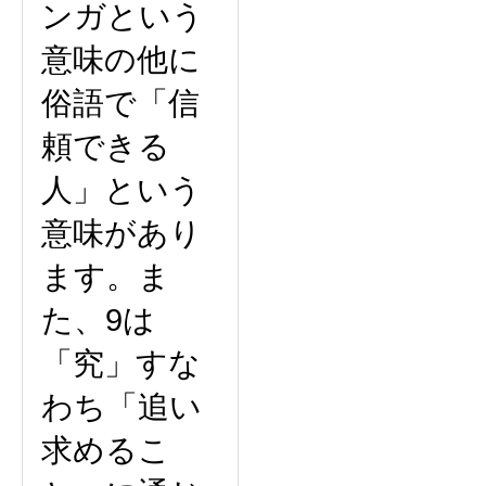
ンガという
意味の他に
俗語で「信
頼できる
人」という
意味があり
ます。ま
た、9は
「究」すな
わち「追い
求めるこ