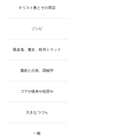
キリスト教とその周辺
ゾンビ
吸血鬼、魔女、欧州トラッド
魔術と占術、隠秘学
ゴアや猟奇や犯罪や
大きなつづら
一般