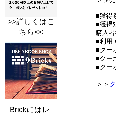
■獲得
>>詳しくはこ
■獲得
ちら<<
購入者
■利用
■クー
■クー
■クー
＞＞
ク
Brickにはレ