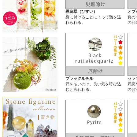
黒翡翠（ひすい）
オブ
身に付けることによって難を逃
負の
れられる。
の邪
ブラックルチル
セラ
邪を払いのけ、良い気を呼び込
邪悪
むと言われる。
のお