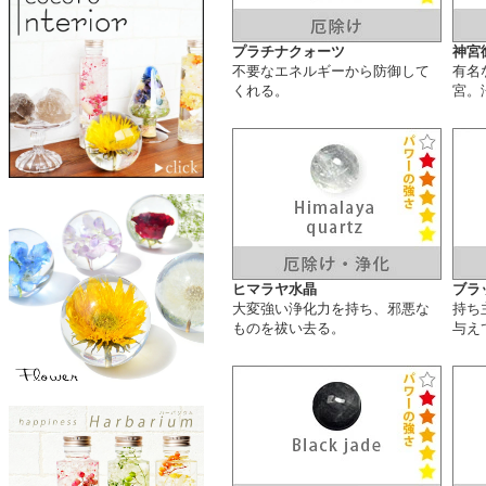
プラチナクォーツ
神宮
不要なエネルギーから防御して
有名
くれる。
宮。
ヒマラヤ水晶
ブラ
大変強い浄化力を持ち、邪悪な
持ち
ものを祓い去る。
与え