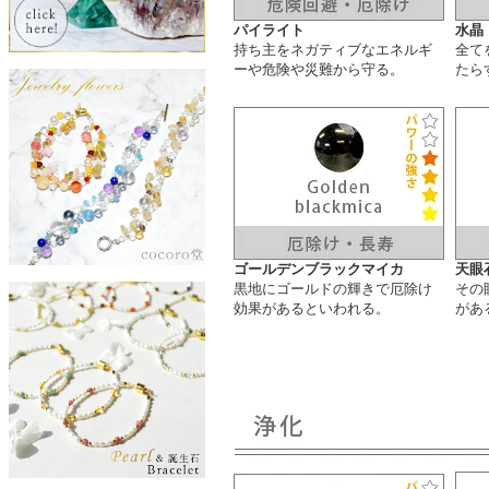
パイライト
水晶
持ち主をネガティブなエネルギ
全て
ーや危険や災難から守る。
たら
ゴールデンブラックマイカ
天眼
黒地にゴールドの輝きで厄除け
その
効果があるといわれる。
があ