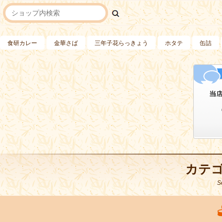
食研カレー
金華さば
三年子花らっきょう
ホタテ
缶詰
カテ
S