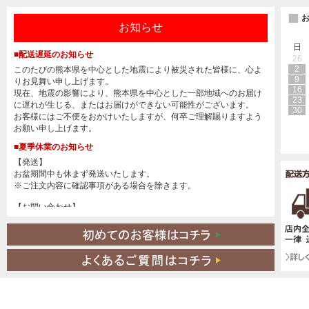
■
お知らせ
日
■配送遅延のお知らせ
26
2
このたびの熊本県を中心とした地震により被災された皆様に、心よ
9
りお見舞い申し上げます。
16
現在、地震の影響により、熊本県を中心とした一部地域へのお届け
23
に遅れが生じる、またはお届けができない可能性がございます。
30
お客様にはご不便をおかけいたしますが、何卒ご理解賜りますよう
お願い申し上げます。
■夏季休業のお知らせ
【発送】
お盆期間中も休まず発送いたします。
※ご注文内容に確認事項がある場合を除きます。
【お問い合わせ】
誠に勝手ながら、8月11日(火)～8月16日(日)は休業とさせていただ
きます。
8月17日(月)より順次対応いたします。
※休業明けは混雑により返信にお時間をいただく場合がございま
す。
※休業期間中もご注文は通常通りご利用いただけます。
偽サイト・偽アカウントにご注意ください