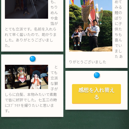
も、
めて
ちり
みる
めん
鯉の
や金
ぼり
箔が
に子
とても立派です。名前を入れら
供た
れて早く届いたので、助かりま
ちも
した。ありがとうございまし
喜ん
た。
でい
まし
た あ
りがとうございました
と
ても
立派
な獅
子が
感想を入れ替え
しらに白髪、本物みたいで素敵
る
で皆に好評でした。七五三の時
にｶﾌﾞﾗｾﾃを撮りたいと思いま
す。