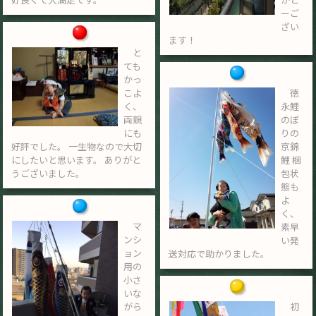
ーご
ざい
ます！
と
ても
かっ
こよ
徳
く、
永鯉
両親
のぼ
にも
りの
好評でした。 一生物なので大切
京錦
にしたいと思います。 ありがと
鯉 梱
うございました。
包状
態も
よ
く、
マ
素早
ンシ
い発
ョン
送対応で助かりました。
用の
小さ
いな
がら
初