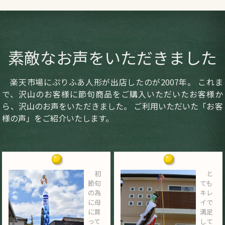
素敵なお声をいただきました
楽天市場にぷりふあ人形が出店したのが2007年。 これま
で、沢山のお客様に節句商品をご購入いただいたお客様か
ら、沢山のお声をいただきました。 ご利用いただいた「お客
様の声」をご紹介いたします。
初
と
節句
ても
の為
キレ
に母
イで
に買
満足
って
して