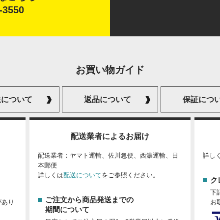
-3550
お買い物ガイド
送について
返品について
保証につ
配送業者によるお届け
配送業者：ヤマト運輸、佐川急便、西濃運輸、日
詳し
本郵便
詳しくは
配送について
をご参照ください。
ク
下
ご注文から商品発送までの
があり
お
期間について