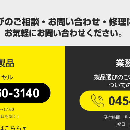
製品
業
イヤル
製品選びのご
ついて
17:00
休日を除く）
受付時間 月～金
（祝日、
はこちら▼