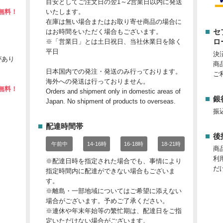
目安としてご注文日の翌1～2営業日以内に発送
無料！
いたします。
在庫は無い場合またはお取り寄せ商品の場合に
セ
はお時間をいただく場合もございます。
ロ
※「営業日」とは土日祝日、当社休業日を除く
平日
決
があり
商
日本国内での発注・発送のみ行っております。
ご
海外への発送は行っておりません。
無料！
Orders and shipment only in domestic areas of
銀
Japan. No shipment of products to overseas.
振
配達時間帯
後
午前中
14-16時
16-18時
18-21時
商
利
※配達日時を指定された場合でも、事情により
だ
指定時間内に配達ができない場合もございま
す。
※離島・一部地域についてはご希望に添えない
場合がございます。予めご了承ください。
※連休や年末年始等の繁忙期は、配達日をご指
定いただけない場合がございます。