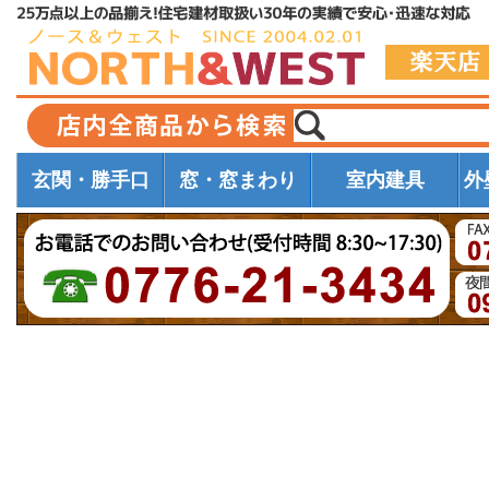
玄関・勝手口
窓・窓まわり
室内建具
外