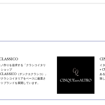
CLASSICO
CI
モノ作りを追求する「クラシコイタリ
イタ
トショップ
+ 
ECLASSICO（チンクエクラシコ）」
あ
でクラシコイタリアをベースに厳選さ
致
ートブランドを展開しています。