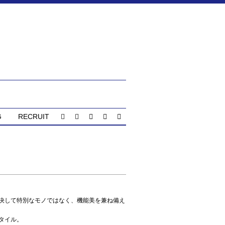
G
RECRUIT
決して特別なモノではなく、機能美を兼ね備え
タイル。