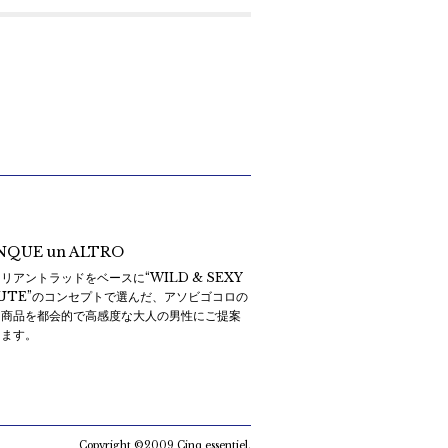
NQUE un ALTRO
リアントラッドをベースに“WILD & SEXY
CUTE”のコンセプトで選んだ、アソビゴコロの
る商品を都会的で高感度な大人の男性にご提案
します。
Copyright ©2009 Cinq essentiel.