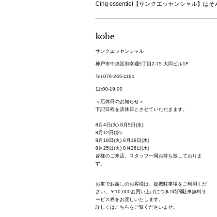
Cinq essentiel【サンクエッセンシ
kobe
サンクエッセンシャル
神戸市中央区御幸通5丁目2-15 大同ビル1F
Tel.078-265-1181
11:00-19:00
＜店休日のお知らせ＞
下記日程を店休日とさせていただきます。
8月4日(火) 8月5日(水)
8月12日(水)
8月18日(火) 8月19日(水)
8月25日(火) 8月26日(水)
皆様のご来店、スタッフ一同お待ち致しておりま
す。
お車でお越しのお客様は、提携駐車場をご利用くだ
さい。￥10,000お買い上げにつき1時間駐車無料サ
ービス券をお渡しいたします。
詳しくはこちらをご覧くださいませ。