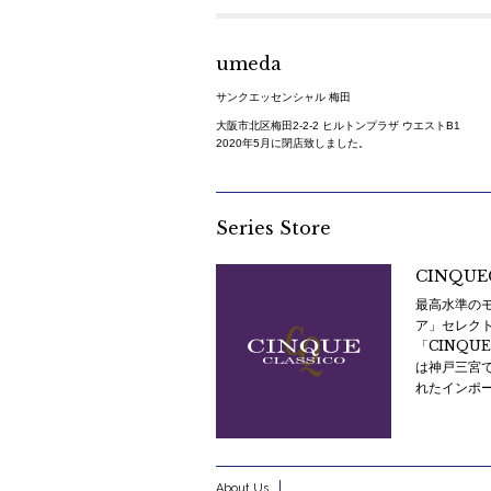
umeda
サンクエッセンシャル 梅田
大阪市北区梅田2-2-2 ヒルトンプラザ ウエストB1
2020年5月に閉店致しました。
Series Store
CINQUE
最高水準の
ア」セレク
「CINQU
は神戸三宮
れたインポ
About Us