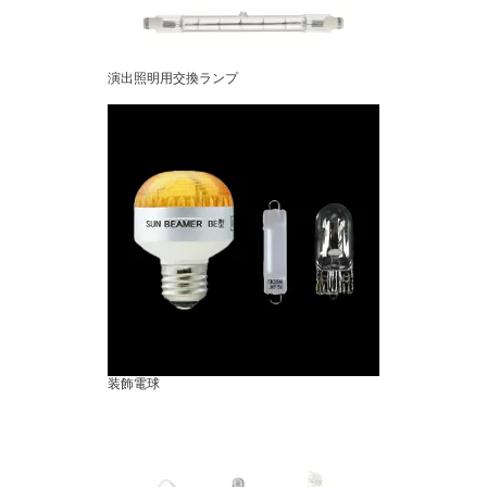
演出照明用交換ランプ
装飾電球