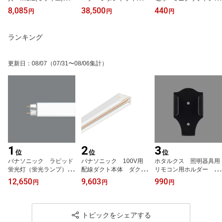
EDライトユニット形ベ
ペンダント照明 LED
(小形電球タイプ) 25形
8,085
38,500
440
円
円
円
ースライト(Myシリーズ)
引掛シーリング 工具不
相当(25W形相当) 高演
逆富士 FHF32W形×2
要 レール用ダクトプラ
色(Ra90) 調光対応 25
灯相当 昼白色5000K
グ変更可能 4.4W 290
00K(電球色) 配光角18
ランキング
5200lm 100〜242V
0K アイス ZU19
0° E17 4.9W 340lm
リニューアルサイズ 全
LDA5L25GE17EGDM
長1250mm 幅150mm
≪特別限定商品！≫
更新日
：
08/07
（07/31〜08/06集計）
MYV450432NAHTN
（EL-LHV41501+EL-LU
45043N AHTN） ≪特別
限定商品！≫
1
2
3
位
位
位
パナソニック ラピッド
パナソニック 100V用
ホタルクス 照明器具用
蛍光灯（蛍光ランプ）
配線ダクト本体 ダクト
リモコン用ホルダー ブ
ハイライト 直管ラピッ
レール ショップライ
ラック(黒色) 保守用
12,650
9,603
990
円
円
円
ドスタート形 40形 白
ン 3m ホワイト
（N-4222、N-4223リモ
色 節電タイプ 【25本
（白） DH02513
コン用のリモコンホルダ
入り】 FLR40SWMX36
ー） N-42 リモコンホ
RF3
ルダーホシュ ※受注生産
トピックをシェアする
品