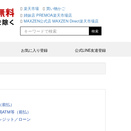
（前払）
局ATM等（前払）
レジット／ローン