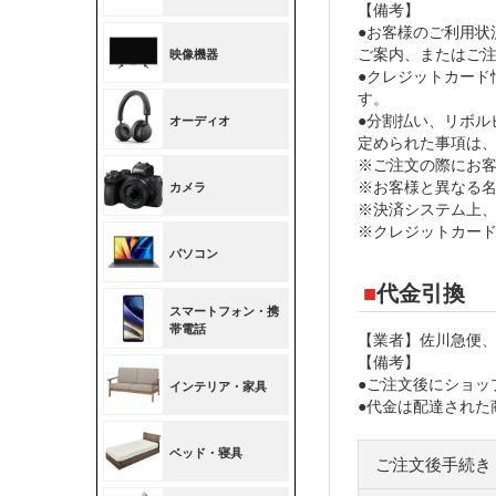
【備考】
●お客様のご利用状
ご案内、またはご
●クレジットカード
す。
●分割払い、リボル
定められた事項は
※ご注文の際にお
※お客様と異なる
※決済システム上
※クレジットカー
代金引換
【業者】佐川急便
【備考】
●ご注文後にショッ
●代金は配達された
ご注文後手続き