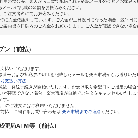
利用の場合等、楽天から自動で配信される確認メールの金額とお振込み
るメールに記載の金額をお振込みください。
、ご注文者名にてお振込みください。
3時に入金確認をしています。ご入金が土日祝日になった場合、翌平日
ご案内後３日以内のご入金をお願いします。ご入金が確認できない場合
ブン（前払）
お支払いいただけます。
票番号および払込票のURLを記載したメールを楽天市場からお送りいた
のお支払い方法
認後、発送手続きが開始いたします。お受け取り希望日をご指定の場合
払いが確認できない場合、楽天市場が自動でご注文をキャンセルいたしま
です。
以上のご注文にはご利用いただけません。
（前払）に関するお問い合わせは
楽天市場までご連絡
ください。
郵便局ATM等（前払）