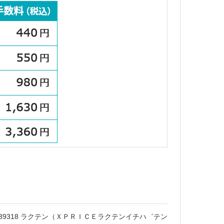
9318 ラクテン（ＸＰＲＩＣＥラクテンイチハ゛テン