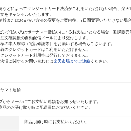
況などによってクレジットカード決済がご利用いただけない場合、楽天
注文をキャンセルいたします。
情報またはお支払い方法の変更をご案内後、7日間変更いただけない場
ビング払い又はボーナス一括払いによるお支払いとなる場合、割賦販売法第
、注文確認後の自動配信メールにより交付します。
客様の本人確認（電話確認等）をお願いする場合もございます。
名義のクレジットカードはご利用いただけません。
、クレジットカード利用控は発行しておりません。
ド決済に関するお問い合わせは
楽天市場までご連絡
ください。
、ヤマト運輸
プからメールにてお支払い総額をお知らせいたします。
商品のお受け取り時に配送員にお支払いください。
商品お届け時にお支払いください。