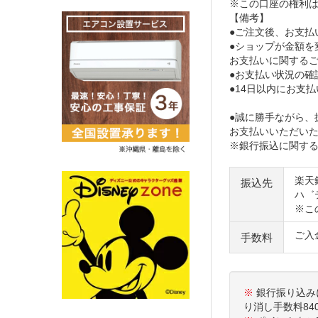
※この口座の権利
【備考】
●ご注文後、お支払
●ショップが金額を
お支払いに関する
●お支払い状況の確
●14日以内にお支
●誠に勝手ながら、
お支払いいただいた
※銀行振込に関す
楽天
振込先
ハ゛
※こ
ご入
手数料
※
銀行振り込み
り消し手数料8