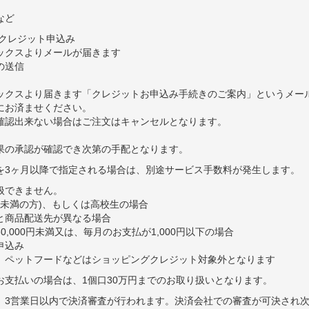
など
グクレジット申込み
ックスよりメールが届きます
の送信
ックスより届きます「クレジットお申込み手続きのご案内」というメー
にお済ませください。
確認出来ない場合はご注文はキャンセルとなります。
果の承認が確認でき次第の手配となります。
を3ヶ月以降で指定される場合は、別途サービス手数料が発生します。
扱できません。
歳未満の方)、もしくは高校生の場合
と商品配送先が異なる場合
0,000円未満又は、毎月のお支払が1,000円以下の場合
申込み
、ペットフードなどはショッピングクレジット対象外となります
お支払いの場合は、1個口30万円までのお取り扱いとなります。
、3営業日以内で決済審査が行われます。決済会社での審査が可決され