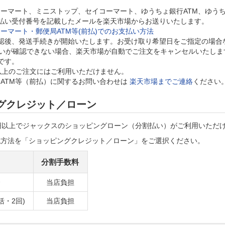
ーマート、ミニストップ、セイコーマート、ゆうちょ銀行ATM、ゆう
払い受付番号を記載したメールを楽天市場からお送りいたします。
ーマート・郵便局ATM等(前払)でのお支払い方法
認後、発送手続きが開始いたします。お受け取り希望日をご指定の場合
払いが確認できない場合、楽天市場が自動でご注文をキャンセルいたしま
です。
以上のご注文にはご利用いただけません。
ATM等（前払）に関するお問い合わせは
楽天市場までご連絡
ください
グクレジット／ローン
00円以上でジャックスのショッピングローン（分割払い）がご利用いただ
払方法を「ショッピングクレジット／ローン」をご選択ください。
分割手数料
当店負担
括・2回)
当店負担