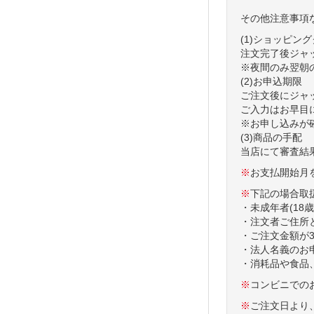
その他注意事項
(1)ショッピン
注文完了後ジャ
※夜間のみ翌朝
(2)お申込期限
ご注文後にジャ
ご入力はお早目
※お申し込みが
(3)商品の手配
当店にて審査結
※
お支払開始月
※
下記の場合取
・未成年者(18
・注文者ご住所
・ご注文金額が3
・法人名義のお
・消耗品や食品
※
コンビニでの
※
ご注文日より