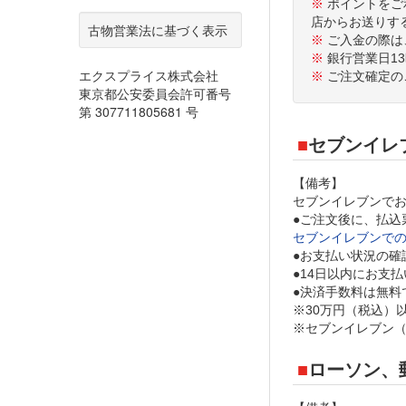
※
ポイントをご
店からお送りす
※
ご入金の際は
※
銀行営業日1
※
ご注文確定の
セブンイレ
【備考】
セブンイレブンで
●ご注文後に、払込
セブンイレブンで
●お支払い状況の確
●14日以内にお支
●決済手数料は無料
※30万円（税込）
※セブンイレブン
ローソン、