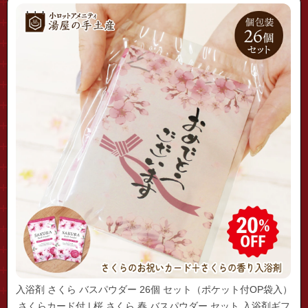
入浴剤 さくら バスパウダー 26個 セット（ポケット付OP袋入）
さくらカード付 | 桜 さくら 春 バスパウダー セット 入浴剤ギフ