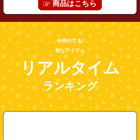
商品はこちら
今売れてる
!
旬なアイテム
リアルタイム
ランキング
"61503072-25"