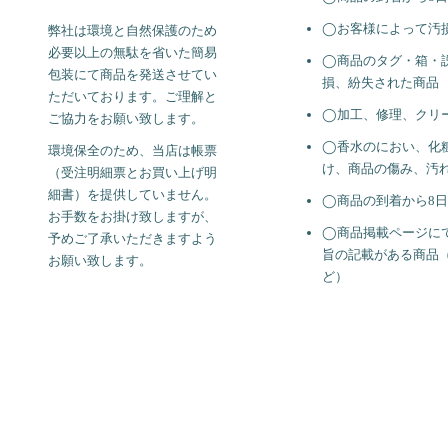
◯お客様によって汚
弊社は環境と自然保護のため
必要以上の無駄を省いた簡易
◯商品のタグ・箱・
包装にて商品を発送させてい
損、紛失された商品
ただいております。ご理解と
◯加工、修理、クリ
ご協力をお願い致します。
◯香水のにおい、化
環境保全のため、当店は帳票
け、商品の傷み、汚
（受注明細票とお買い上げ明
細書）を提供していません。
◯商品の到着から8
お手数をお掛け致しますが、
◯商品掲載ページに
予めご了承いただきますよう
旨の記載がある商品（
お願い致します。
ど）