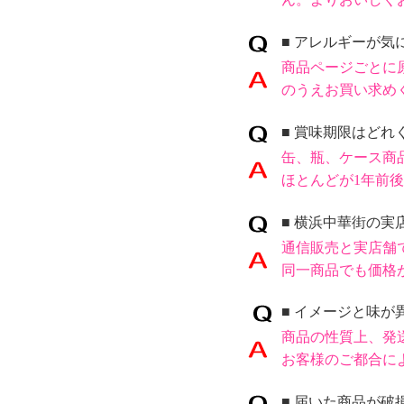
■
アレルギーが気
商品ページごとに
のうえお買い求め
■ 賞味期限はどれ
缶、瓶、ケース商
ほとんどが1年前
■ 横浜中華街の
通信販売と実店舗
同一商品でも価格
■ イメージと味
商品の性質上、発
お客様のご都合に
■ 届いた商品が