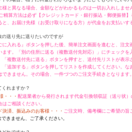
主様と異なる場合、金額などがわかるものは一切お入れしませ
、ご精算方法は必ず【クレジットカード・銀行振込・郵便振替
】
ると、お届け先様（お受け取りになる方）が代金をお支払いす
複数の送り先に送りたいのですが
に入れる』ボタンを押した後、簡単注文画面を進むと、注文画面[
います。
「別の住所に送る（複数送付先対応）」にチェックを入れ
。「複数送付先に送る」ボタンを押すと、送付先リストが表示
、「追加する」ボタンを押してリストを作成してください。
な
はできません。その場合、一件づつのご注文手続きとなります
てくれますか？
様
・・・
配送業者から発行されます代金引換領収証（送り状）
合はご相談ください。
ド決済、振込みのお客様・・・
ご注文時、備考欄にご希望の旨
はできません、ご了承ください。