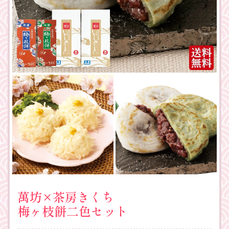
萬坊×茶房きくち
梅ヶ枝餅二色セット