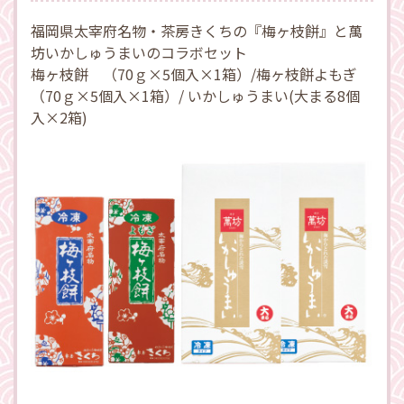
福岡県太宰府名物・茶房きくちの『梅ヶ枝餅』と萬
坊いかしゅうまいのコラボセット
梅ヶ枝餅 （70ｇ×5個入×1箱）/梅ヶ枝餅よもぎ
（70ｇ×5個入×1箱）/ いかしゅうまい(大まる8個
入×2箱)