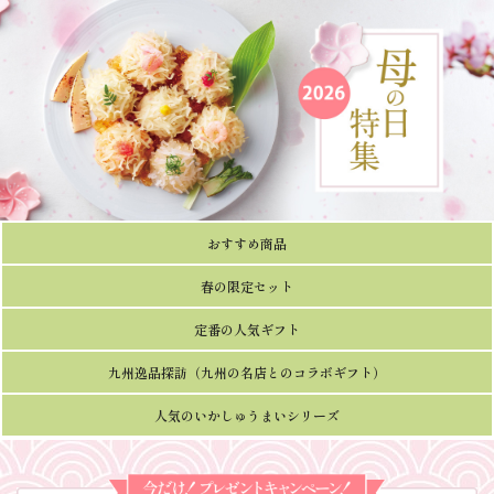
ギフト特集 | いかしゅうまいの
おすすめ商品
萬坊：呼子萬坊
春の限定セット
定番の人気ギフト
九州逸品探訪（九州の名店とのコラボギフト）
人気のいかしゅうまいシリーズ