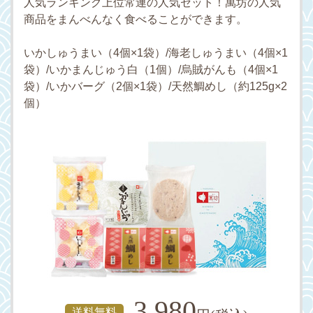
人気ランキング上位常連の人気セット！萬坊の人気
商品をまんべんなく食べることができます。
いかしゅうまい（4個×1袋）/海老しゅうまい（4個×1
袋）/いかまんじゅう白（1個）/烏賊がんも（4個×1
袋）/いかバーグ（2個×1袋）/天然鯛めし（約125g×2
個）
3,980
送料無料