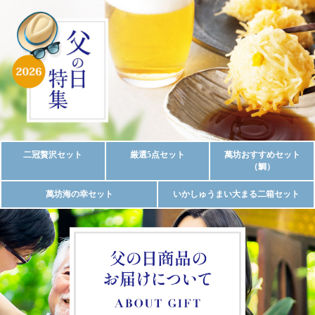
ギフト特集 | いかしゅうまい
二冠贅沢セット
厳選5点セット
萬坊おすすめセット
（鯛）
の萬坊：呼子萬坊
萬坊海の幸セット
いかしゅうまい大まる二箱セット