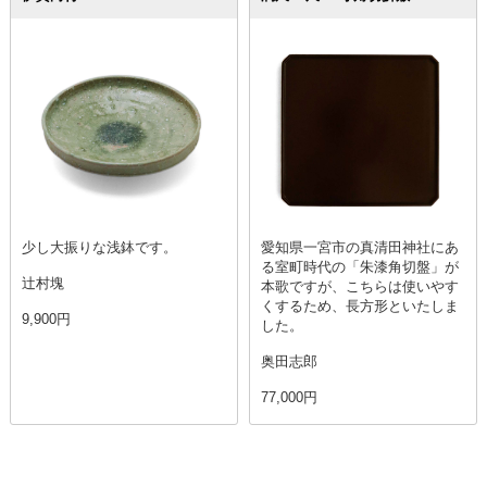
少し大振りな浅鉢です。
愛知県一宮市の真清田神社にあ
る室町時代の「朱漆角切盤」が
辻村塊
本歌ですが、こちらは使いやす
くするため、長方形といたしま
9,900円
した。
奥田志郎
77,000円