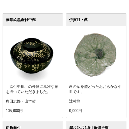
藤箔絵黒蓋付中椀
伊賀皿・蕗
「蓋付中椀」の外側に風雅な藤
蕗の葉を型どったおおらかな小
を描いていただきました。
皿です。
奥田志郎・山本哲
辻村塊
105,600円
9,900円
伊賀向付
潤尺2×尺1.5寸角切折敷