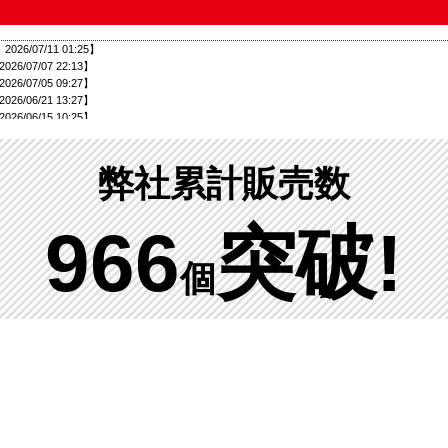
7/11 01:25】
7/07 22:13】
7/05 09:27】
6/21 13:27】
6/15 10:25】
6/10 18:15】
6/08 20:57】
5/25 02:11】
弊社累計販売数
4/29 22:55】
4/19 20:55】
3/16 09:34】
966
突破!
3/13 13:34】
3/05 06:36】
個
2/18 12:52】
2】
2/02 16:08】
1/24 22:38】
1/12 02:34】
1/05 12:36】
2/07 00:06】
1/06 22:36】
1/01 10:52】
9/07 20:06】
8/28 01:06】