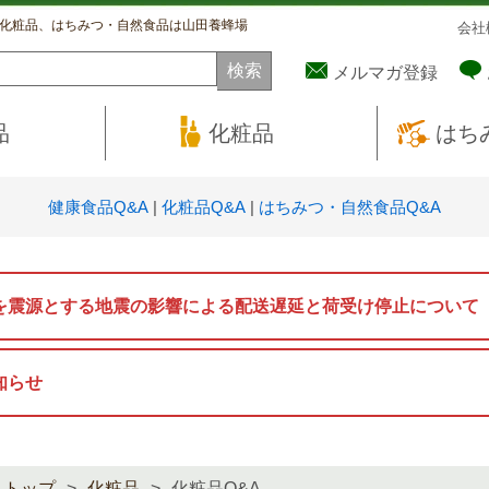
化粧品、はちみつ・自然食品は山田養蜂場
会社
メルマガ登録
品
化粧品
はち
健康食品Q&A
|
化粧品Q&A
|
はちみつ・自然食品Q&A
を震源とする地震の影響による配送遅延と荷受け停止について
知らせ
トップ
化粧品
化粧品Q&A