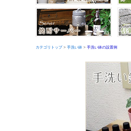
カテゴリトップ
>
手洗い鉢
>
手洗い鉢の設置例