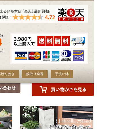
楽焼たぬき
蚊取り線香
手洗い鉢