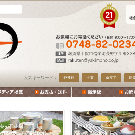
人気キーワード：
睡蓮鉢
干支
傘立て
信