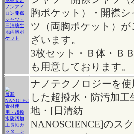
形態安定
ノンアイ
胸ポケット）・開襟シ
ロン開襟
シャツ・
ツ（両胸ポケット）が
日清紡生
地両胸ポ
ざいます。
ケット
3枚セット・Ｂ体・Ｂ
も用意しております。
ナノテクノロジーを使
最新
した超撥水・防汚加工
NANOTEC
素材使
地・[日清紡
用・超撥
水防汚加
NANOSCIENCE]のス
工長袖カ
ッターシ