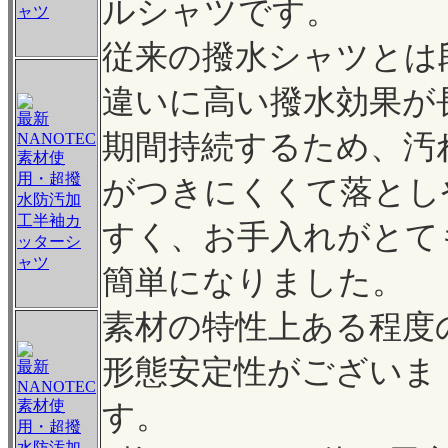
ルシャツです。
ャツ
従来の撥水シャツとは
違いに高い撥水効果が
最新
期間持続するため、汚
NANOTEC
素材使
用・超撥
がつきにくくて落とし
水防汚加
工半袖カ
すく、お手入れがとて
ッターシ
ャツ
簡単になりました。
素材の特性上ある程度
形態安定性がございま
最新
NANOTEC
素材使
す。
用・超撥
水防汚加