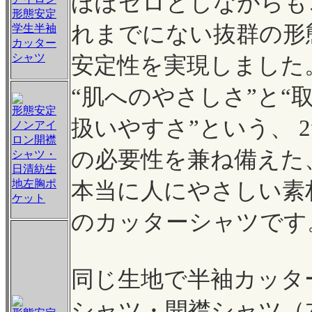
ほぼゼロとしながらも
形態安定
れまでにない抜群の形
学生半袖
カッター
シャツ
安定性を実現しました
“肌へのやさしさ”と“
形態安定
扱いやすさ”という、 
ノンアイ
ロン開襟
の必要性を兼ね備えた
シャツ・
日清紡生
地左胸ポ
本当に人にやさしい素
ケット
のカッターシャツです
同じ生地で半袖カッタ
シャツ・開襟シャツ（