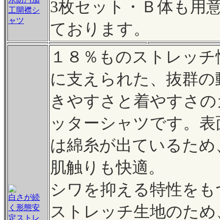
3枚セット・Ｂ体も用
工開襟シ
ャツ
ております。
１８％ものストレッチ
に支えられた、抜群の
きやすさと着やすさの
ッターシャツです。表
は綿糸が出ているため
肌触りも快適。
シワを抑える特性をも
白さが続
ストレッチ生地のため
く形態安
定ストレ