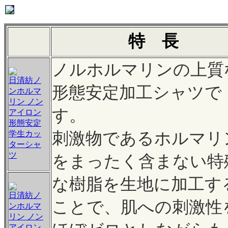
特 長
ノルホルマリンの上質
日清紡ノ
形態安定加工シャツで
ンホルマ
リン ノン
す。
アイロン
形態安定
学生カッ
刺激物であるホルマリ
ターシャ
ツ
をまったく含まない特
な樹脂を生地に加工す
日清紡ノ
ことで、肌への刺激性
ンホルマ
リン ノン
アイロン