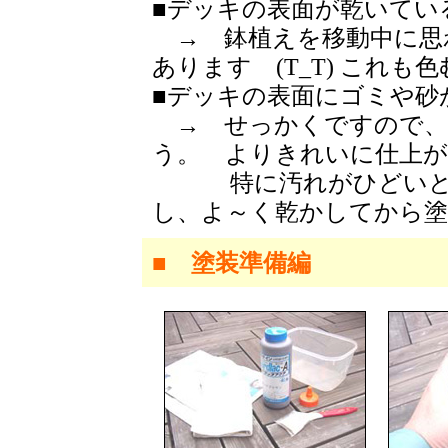
■デッキの表面が乾いて
→ 鉢植えを移動中に思
あります (T_T) これも
■デッキの表面にゴミや砂
→ せっかくですので、
う。 よりきれいに仕上がり
特に汚れがひどいとき
し、よ～く乾かしてから
■ 塗装準備編