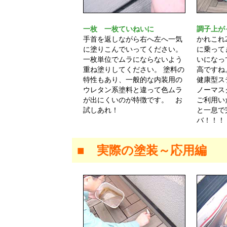
一枚 一枚ていねいに
調子上が
手首を返しながら右へ左へ一気
かれこれ
に塗りこんでいってください。
に乗って
一枚単位でムラにならないよう
いになっ
重ね塗りしてください。 塗料の
高ですね
特性もあり、一般的な内装用の
健康型ス
ウレタン系塗料と違って色ムラ
ノーマス
が出にくいのが特徴です。 お
ご利用い
試しあれ！
と一息で
バ！！！
■ 実際の塗装～応用編