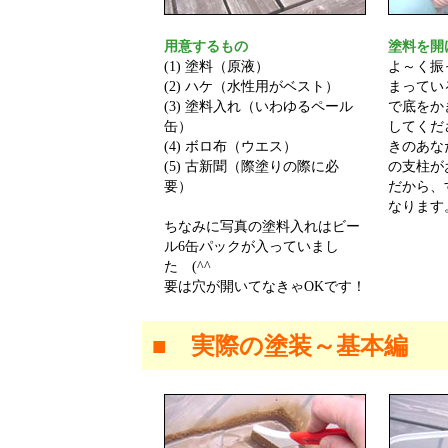
用意するもの
塗料を開
(1) 塗料（原液）
よ～く振
(2) ハケ（水性用がベスト）
まってい
(3) 塗料入れ（いわゆるペール
で底をか
缶）
してくだ
(4) ボロ布（ウエス）
きのあな
(5) 古新聞（際塗りの際に必
の支柱が
要）
だから、
なります
ちなみに写真の塗料入れはビー
ル6缶パックが入っていまし
た (^^ゞ
要は穴が開いてなきゃOKです！
■ 実際の塗装～基本編