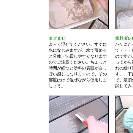
まぜまぜ
塗料ダレ
よ～く混ぜてください。すぐに
ハケにた
水になじみますが、水で薄める
て・・・
と分離・沈殿しやすくなります
のですが
のでご注意ください。ちょっと
ってから
時間が経つと塗料の表面が白っ
れの繰り
ぽい感じになりますので、その
す。 下
都度はけで混ぜながら使用しま
で、最初
しょう。
試してみ