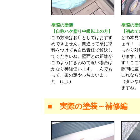
壁際の塗装
壁際の塗
【自称ハケ塗り中級以上の方】
【初めて
この方法はお店としてはおすす
どの本見
めできません。間違って壁に塗
ょう！ 
料をつけても自己責任で解決し
っかり対
てくださいね。壁面との距離が
ります。
このようにきわめて近い場合は
す！ここ
かなり神経使います。 んでも
隙間に差
って、案の定やっちまいまし
これなら
た (T_T)
（タレな
ますね。
■ 実際の塗装～補修編