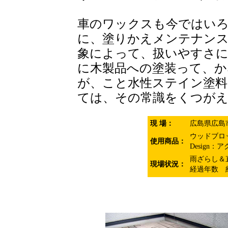
車のワックスも今ではい
に、塗りかえメンテナン
象によって、扱いやすさ
に木製品への塗装って、か
が、こと水性ステイン塗
ては、その常識をくつが
現 場：
広島県広島
ウッドブロ
使用商品：
Design：
雨ざらし＆
現場状況：
経過年数 