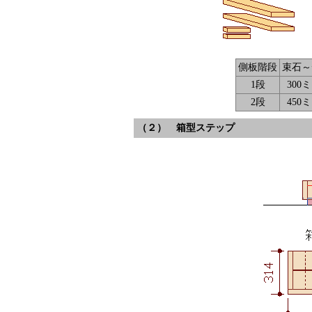
側板階段
束石～
1段
300
2段
450
（２） 箱型ステップ