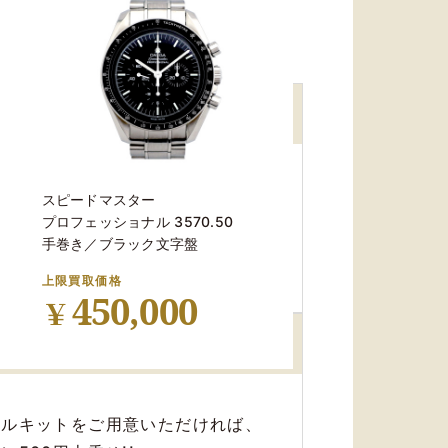
全て無料
配送料
スピードマスター
 振込手数料
プロフェッショナル 3570.50
のお買取りにかかる
ご負担はゼロ！
手巻き／ブラック文字盤
安心！
上限買取価格
450,000
￥
成約額に上乗せ
ールキットを
ご用意いただければ、
格は2023年8月時点の相場です）