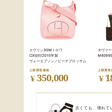
高価買取に
1
エヴリン3GMトロワ
ネヴァー
専門鑑定士と独自
□X刻印2015年製
M4099
活用した査定で
高
ヴォーエプソン／ピーチブロッサム
上限買取価格
上限買取
350,000
1
￥
￥
壊れていて
3
古くても、
壊れて
※ 買取価格はお品物の状態・そ