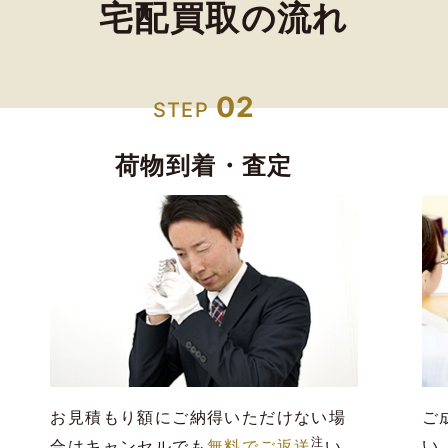
宅配買取の流れ
02
STEP
荷物到着・査定
お見積もり額にご納得いただけない場
ご
注
い
合はキャンセルでも
無料でご返送
い