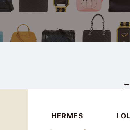
HERMES
LO
Wond