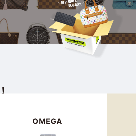
！
OMEGA
トク！