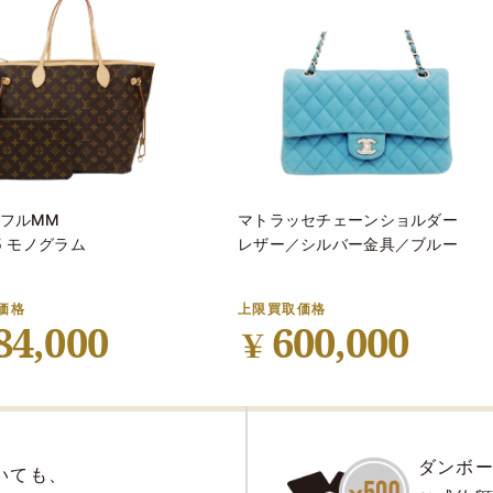
自信あり
2
査定料 
フルMM
マトラッセチェーンショルダー
の
データベースを
キット代
5 モノグラム
レザー／シルバー金具／ブルー
価買取を実現
お客様
だから
価格
上限買取価格
84,000
600,000
￥
もお買取
ご
4
ダンボ
いても、
の時の相場によって、変動する場合がございます
（表示価