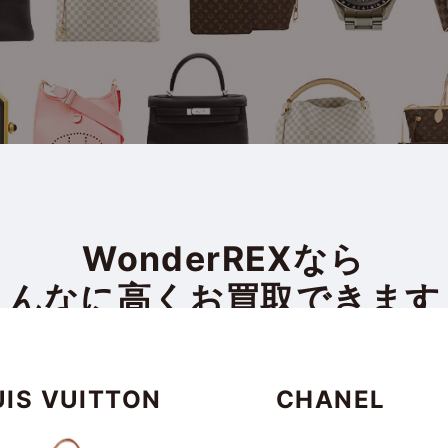
WonderREXなら
こんなに高く
お買取できます
UIS VUITTON
CHANEL
4
erREX
宅配買取の
つ
のオ