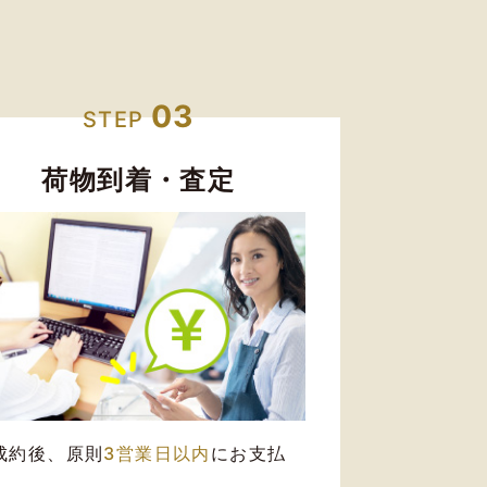
03
STEP
荷物到着・査定
成約後、原則
3営業日以内
にお支払
。