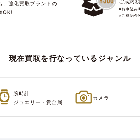
ご成約
も、
強化買取ブランドの
※お申込み
OK!
※ご成約金
現在買取を行なっているジャンル
腕時計
カメラ
ジュエリー・貴金属