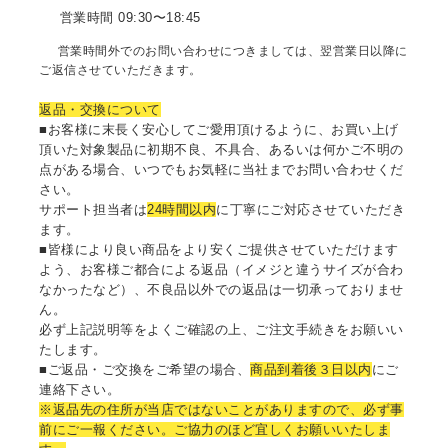
営業時間 09:30〜18:45
営業時間外でのお問い合わせにつきましては、翌営業日以降に
ご返信させていただきます。
返品・交換について
■お客様に末長く安心してご愛用頂けるように、お買い上げ
頂いた対象製品に初期不良、不具合、あるいは何かご不明の
点がある場合、いつでもお気軽に当社までお問い合わせくだ
さい。
サポート担当者は
24時間以内
に丁寧にご対応させていただき
ます。
■皆様により良い商品をより安くご提供させていただけます
よう、お客様ご都合による返品（イメジと違うサイズが合わ
なかったなど）、不良品以外での返品は一切承っておりませ
ん。
必ず上記説明等をよくご確認の上、ご注文手続きをお願いい
たします。
■ご返品・ご交換をご希望の場合、
商品到着後３日以内
にご
連絡下さい。
※返品先の住所が当店ではないことがありますので、必ず事
前にご一報ください。ご協力のほど宜しくお願いいたしま