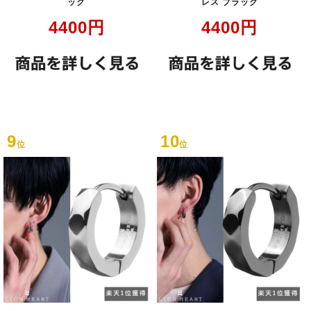
ック
レス ブラック
4400
円
4400
円
9
10
位
位