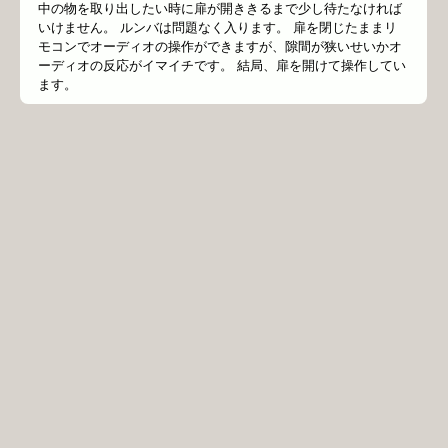
中の物を取り出したい時に扉が開ききるまで少し待たなければ
いけません。 ルンバは問題なく入ります。 扉を閉じたままリ
モコンでオーディオの操作ができますが、隙間が狭いせいかオ
ーディオの反応がイマイチです。 結局、扉を開けて操作してい
ます。