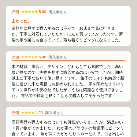
★★★★★
評価
5.00
購入者さん
よかった。
金額的に見ずに購入するのは不安で、お店まで見に行きまし
た。丁寧に対応していただき、ほんと買ってよかったです。新
居の扉や梁にも合っていて、落ち着くリビングになりました。
★★★★★
評価
5.00
購入者さん
木の材質、風合い、デザイン、どれもとても素敵でした！高い
買い物なので、実物を見ずに購入するのは不安でしたが、期待
以上に丁寧な造りで使い易そうです。 格子のラインも綺麗で新
居に遊びに来た両親にも誉められました。 扉を閉めたままのリ
モコン操作が不安心配でしたが、うちは問題なく使用できまし
た。 電話での対応も良くこちらで購入して良かったです！
★★★★
評価
4.00
購入者さん
高額商品を購入するのはとても勇気がいりましたが、満足のい
く買い物ができました。 わが家のブラウンの無垢床にピッタリ
合っています。 扉が開くのがかなりスローなので、引き出しの