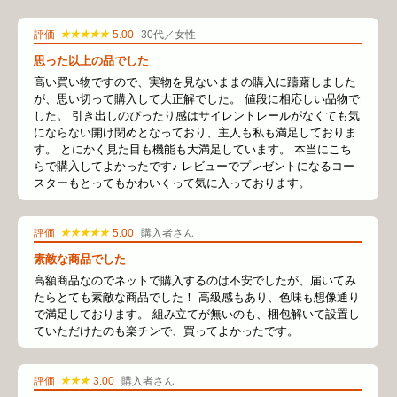
★★★★★
評価
5.00
30代／女性
思った以上の品でした
高い買い物ですので、実物を見ないままの購入に躊躇しました
が、思い切って購入して大正解でした。 値段に相応しい品物で
した。 引き出しのぴったり感はサイレントレールがなくても気
にならない開け閉めとなっており、主人も私も満足しておりま
す。 とにかく見た目も機能も大満足しています。 本当にこち
らで購入してよかったです♪ レビューでプレゼントになるコー
スターもとってもかわいくって気に入っております。
★★★★★
評価
5.00
購入者さん
素敵な商品でした
高額商品なのでネットで購入するのは不安でしたが、届いてみ
たらとても素敵な商品でした！ 高級感もあり、色味も想像通り
で満足しております。 組み立てが無いのも、梱包解いて設置し
ていただけたのも楽チンで、買ってよかったです。
★★★
評価
3.00
購入者さん