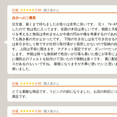
★★★★★
評価
5.00
購入者さん
自分へのご褒美
注文後、届くまで待ちましたが造りは非常に良いです。 元々、ｳｫｰﾙﾅ
したので 色は気に入ってます。全面の木目は美しいです。側面と天
りを考えると無垢は求めませんが今後の凹みや傷を考慮するのであ
ても挽き板の方がよかったです。 下段の引き出しは全て引き出せる
は各引き出し１枚ですが仕切り取付溝が１箇所しかないので収納の
す。 上段は手前に開きます。マグネット固定ですが、ダンパーだっ
します。 外観は様々な無垢材で色合いが◎落ち着いた感じが非常によ
に傷防止のフェルトを貼付けて頂いたので移動は楽々です。 裏に配
スがあるのもいいですね。 最後になりますが大事に使いたいと思いま
座いました。
★★★★★
評価
5.00
購入者さん
とても素敵な商品です。リビングの顔になりました。お店の対応に
満足です。
★★★★★
評価
5.00
購入者さん