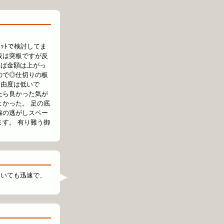
ｯﾄで検討してま
板は突板ですが反
れば金額は上がっ
ので◎仕切りの板
自由度は低いで
たら良かった気が
かった。 足の底
線の逃がしスペー
す。 有り難う御
ついても迅速で、