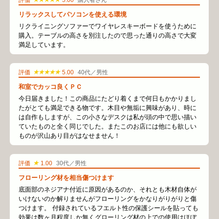
評価
5.00
購入者さん
リラックスしてパソコンを使える環境
リクライニングソファーでワイヤレスキーボードを使うために
購入。テーブルの高さを別注したので思った通りの高さで大変
満足しています。
★★★★★
評価
5.00
40代／男性
和室でカッコ良くＰＣ
今日届きました！この商品にたどり着くまで何日もかかりまし
たがとても満足できる物です。木目や無垢に興味があり、時に
は自作もしますが、この小さなデスクは私が頭の中で思い描い
ていたものと全く同じでした。またこのお店には他にも欲しい
ものが沢山あり目がはなせません！
★
評価
1.00
30代／男性
フローリング材を相当傷つけます
底面部のネジアナ付近に原因があるのか、それとも木材自体が
いけないのか解りませんがフローリングをかなりがりがりと傷
つけます。 付録されているフエルト性の保護シールを貼っても
効果は数ヶ月程度しか無くグローリング材の上での使用はほぼ