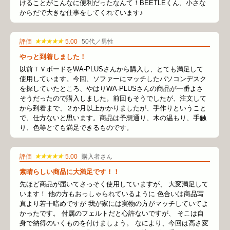
けることがこんなに便利だったなんて！BEETLEくん、小さな
からだで大きな仕事をしてくれています♪
★★★★★
評価
5.00
50代／男性
やっと到着しました！
以前ＴＶボードをWA-PLUSさんから購入し、とても満足して
使用しています。今回、ソファーにマッチしたパソコンデスク
を探していたところ、やはりWA-PLUSさんの商品が一番よさ
そうだったので購入しました。前回もそうでしたが、注文して
から到着まで、２か月以上かかりましたが、手作りということ
で、仕方ないと思います。商品は予想通り、木の温もり、手触
り、色等とても満足できるものです。
★★★★★
評価
5.00
購入者さん
素晴らしい商品に大満足です！！
先ほど商品が届いてさっそく使用していますが、 大変満足して
います！ 他の方もおっしゃられているように 色合いは商品写
真より若干暗めですが 我が家には実物の方がマッチしていてよ
かったです。 付属のフェルトだと心許ないですが、 そこは自
身で納得のいくものを付けましょう。 なにより、今回は高さ変