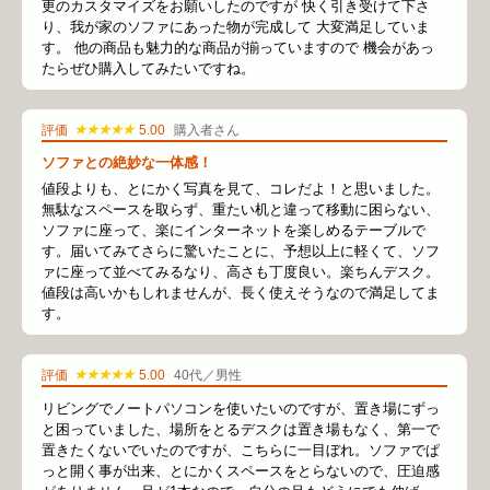
更のカスタマイズをお願いしたのですが 快く引き受けて下さ
り、我が家のソファにあった物が完成して 大変満足していま
す。 他の商品も魅力的な商品が揃っていますので 機会があっ
たらぜひ購入してみたいですね。
★★★★★
評価
5.00
購入者さん
ソファとの絶妙な一体感！
値段よりも、とにかく写真を見て、コレだよ！と思いました。
無駄なスペースを取らず、重たい机と違って移動に困らない、
ソファに座って、楽にインターネットを楽しめるテーブルで
す。届いてみてさらに驚いたことに、予想以上に軽くて、ソフ
ァに座って並べてみるなり、高さも丁度良い。楽ちんデスク。
値段は高いかもしれませんが、長く使えそうなので満足してま
す。
★★★★★
評価
5.00
40代／男性
リビングでノートパソコンを使いたいのですが、置き場にずっ
と困っていました、場所をとるデスクは置き場もなく、第一で
置きたくないでいたのですが、こちらに一目ぼれ。ソファでぱ
っと開く事が出来、とにかくスペースをとらないので、圧迫感