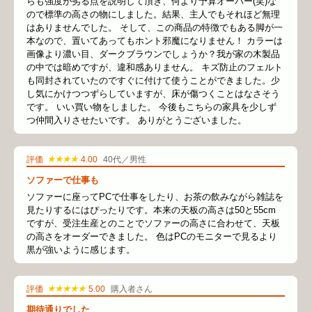
らも強度が劣る点を説明して頂き、何より予算オーバー(笑)な
ので標準の高さの物にしました。結果、主人でもそれほど無理
はありませんでした。 そして、この商品の特徴でもある脚が一
本なので、置いてあってもホント邪魔になりません！ カラーは
画像より濃い目、ダークブラウンでしょうか？我が家の木製品
の中では暗めですが、違和感ありません。 キズ防止のフェルト
も同封されていたのですぐに付けて使うことができました。少
し気にかけつつずらしていますが、床が傷つくことはなさそう
です。 いい買い物をしました。 今後もこちらの家具を少しず
つ仲間入りさせたいです。 ありがとうございました。
★★★★
評価
4.00
40代／男性
ソファーで仕事も
ソファーに座ってPCで仕事をしたり、お茶の飲みながら雑誌を
見たりするにはぴったりです。本来の天板の高さは50と55cm
ですが、受注生産とのことでソファーの高さに合わせて、天板
の高さをオーダーできました。 色はPCのモニターで見るより
黒が強いように感じます。
★★★★★
評価
5.00
購入者さん
期待通りでした