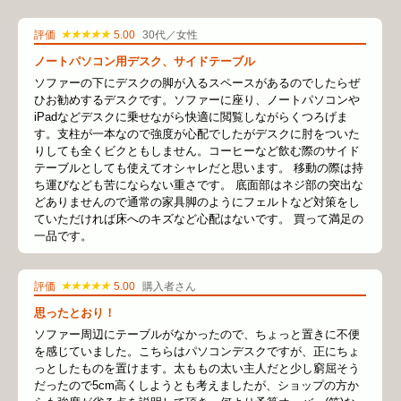
★★★★★
評価
5.00
30代／女性
ノートパソコン用デスク、サイドテーブル
ソファーの下にデスクの脚が入るスペースがあるのでしたらぜ
ひお勧めするデスクです。ソファーに座り、ノートパソコンや
iPadなどデスクに乗せながら快適に閲覧しながらくつろげま
す。支柱が一本なので強度が心配でしたがデスクに肘をついた
りしても全くビクともしません。コーヒーなど飲む際のサイド
テーブルとしても使えてオシャレだと思います。 移動の際は持
ち運びなども苦にならない重さです。 底面部はネジ部の突出な
どありませんので通常の家具脚のようにフェルトなど対策をし
ていただければ床へのキズなど心配はないです。 買って満足の
一品です。
★★★★★
評価
5.00
購入者さん
思ったとおり！
ソファー周辺にテーブルがなかったので、ちょっと置きに不便
を感じていました。こちらはパソコンデスクですが、正にちょ
っとしたものを置けます。太ももの太い主人だと少し窮屈そう
だったので5cm高くしようとも考えましたが、ショップの方か