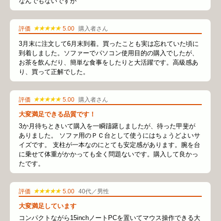
なんでもないですが
★★★★★
評価
5.00
購入者さん
3月末に注文して6月末到着。買ったことも実は忘れていた頃に
到着しました。ソファーでパソコン使用目的の購入でしたが、
お茶を飲んだり、簡単な食事をしたりと大活躍です。高級感あ
り、買って正解でした。
★★★★★
評価
5.00
購入者さん
大変満足できる品質です！
3か月待ちときいて購入を一瞬躊躇しましたが、待った甲斐が
ありました。 ソファ用のＰＣ台として使うにはちょうどよいサ
イズです。 支柱が一本なのにとても安定感があります。腕を台
に乗せて体重がかかっても全く問題ないです。購入して良かっ
たです。
★★★★★
評価
5.00
40代／男性
大変満足しています
コンパクトながら15inchノートPCを置いてマウス操作できる大