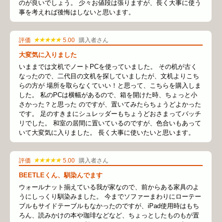
のが良いでしょう。 少々お値段は張りますが、長く大事に使う
事を考えれば後悔はしないと思います。
★★★★★
評価
5.00
購入者さん
大変気に入りました
いままでは文机でノートPCを使っていました。 その机が古く
なったので、二代目の文机を探していましたが、文机よりこち
らの方が 場所を取らなくていい！と思って、こちらを購入しま
した。 私のPCは横幅があるので、箱を開けた時、ちょっと小
さかった？と思った のですが、置いてみたらちょうどよかった
です。 足のすきまにシュレッダーもちょうどおさまってバッチ
リでした。 和室の居間に置いているのですが、色合いもあって
いて大変気に入りました。 長く大事に使いたいと思います。
★★★★★
評価
5.00
購入者さん
BEETLEくん、馴染んでます
ウォールナット揃えている我が家なので、前からある家具のよ
うにしっくり馴染みました。 今までソファーまわりにローテー
ブルもサイドテーブルもなかったのですが、iPad使用時はもち
ろん、読みかけの本や珈琲などなど、ちょっとしたものもが置