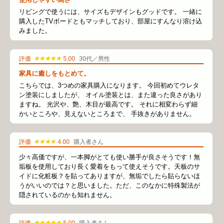
リビングで使うには、サイズもデザインもグッドです。 一緒に
購入したTVボードともマッチしており、部屋にすんなり溶け込
みました。
★★★★★
評価
5.00
30代／男性
家具に癒しをもとめて。
こちらでは、3つめの家具購入になります。 今回初めてウレタ
ン塗装にしましたが、 オイル塗装とは、また違った良さがあり
ますね。 光沢や、艶、木目が最高です。 それに相変わらず細
かいところや、見えないところまで、 手抜きがありません。
★★★★
評価
4.00
購入者さん
少々高価ですが、一本脚がとても使い勝手が良さそうです！無
垢板を使用しており長く愛着をもって使えそうです。天板のサ
イドに化粧板？を貼ってありますが、無垢でしたら貼らないほ
うがいいのでは？と思いました。ただ、このなかに特殊製法が
隠されているのかも知れません。
★★★★★