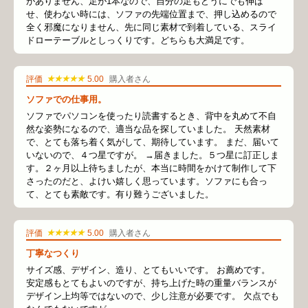
がありません、足が1本なので、自分の足もどうにでも伸ば
せ、使わない時には、ソファの先端位置まで、押し込めるので
全く邪魔になりません、先に同じ素材で到着している、スライ
ドローテーブルとしっくりです。どちらも大満足です。
★★★★★
評価
5.00
購入者さん
ソファでの仕事用。
ソファでパソコンを使ったり読書するとき、背中を丸めて不自
然な姿勢になるので、適当な品を探していました。 天然素材
で、とても落ち着く気がして、期待しています。 まだ、届いて
いないので、４つ星ですが。 →届きました。５つ星に訂正しま
す。２ヶ月以上待ちましたが、本当に時間をかけて制作して下
さったのだと、よけい嬉しく思っています。ソファにも合っ
て、とても素敵です。有り難うございました。
★★★★★
評価
5.00
購入者さん
丁寧なつくり
サイズ感、デザイン、造り、とてもいいです。 お薦めです。
安定感もとてもよいのですが、持ち上げた時の重量バランスが
デザイン上均等ではないので、少し注意が必要です。 欠点でも