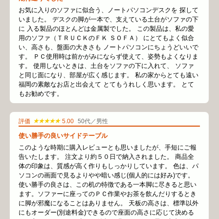
お気に入りのソファに似合う、ノートパソコンデスクを 探して
いました。 デスクの脚が一本で、支えている土台がソファの下
に 入る製品のほとんどは金属製でした。 この製品は、私の愛
用のソファ（ＴＲＵＣＫのＦＫ ＳＯＦＡ） にとてもよく似合
い、高さも、盤面の大きさも ノートパソコンにちょうどいいで
す。 ＰＣ使用時は前かがみにならず使えて、姿勢もよくなりま
す。 使用しないときは、土台をソファの下に入れて、 ソファ
と同じ面になり、部屋が広く感じます。 私の家からとても遠い
福岡の素敵なお店と出会えて とてもうれしく思います。 とて
もお勧めです。
★★★★★
評価
5.00
50代／男性
使い勝手の良いサイドテーブル
このような時期に購入レビューとも思いましたが、手短にご報
告いたします。 注文より約５０日で納入されました。 商品全
体の印象は、質感が高く作りもしっかりしています。 色は、パ
ソコンの画面で見るよりやや暗い感じ(個人的には好み)です。
使い勝手の良さは、この机の特徴である一本脚に尽きると思い
ます。ソファーに座ってのＰＣ作業やお茶を飲んだりするとき
に脚が邪魔になることはありません。 天板の高さは、標準以外
にもオーダー(別途料金)できるので座面の高さに応じて決める