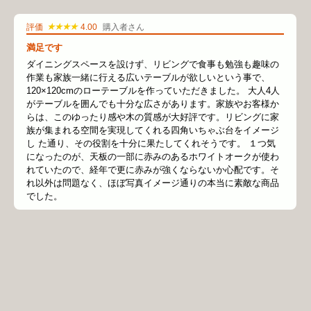
★★★★
評価
4.00
購入者さん
満足です
ダイニングスペースを設けず、リビングで食事も勉強も趣味の
作業も家族一緒に行える広いテーブルが欲しいという事で、
120×120cmのローテーブルを作っていただきました。 大人4人
がテーブルを囲んでも十分な広さがあります。家族やお客様か
らは、このゆったり感や木の質感が大好評です。リビングに家
族が集まれる空間を実現してくれる四角いちゃぶ台をイメージ
し た通り、その役割を十分に果たしてくれそうです。 １つ気
になったのが、天板の一部に赤みのあるホワイトオークが使わ
れていたので、経年で更に赤みが強くならないか心配です。そ
れ以外は問題なく、ほぼ写真イメージ通りの本当に素敵な商品
でした。